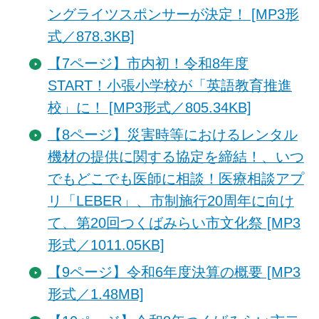
ングライツスポンサーが決定！ [MP3形
式／878.3KB]
【7ページ】市内初！令和8年度
START！小張小学校が「英語教育推進
校」に！ [MP3形式／805.34KB]
【8ページ】災害時等におけるレンタル
機材の提供に関する協定を締結！、いつ
でもどこでも医師に相談！医療相談アプ
リ「LEBER」、市制施行20周年に向け
て、第20回つくばみらい市文化祭 [MP3
形式／1011.05KB]
【9ページ】令和6年度決算の概要 [MP3
形式／1.48MB]