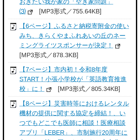
おきたい我が家の「空き家問題」
⑶
[MP3形式／755.64KB]
【6ページ】ふるさと納税寄附金の使い
みち、きらくやまふれあいの丘のネー
ミングライツスポンサーが決定！
[MP3形式／878.3KB]
【7ページ】市内初！令和8年度
START！小張小学校が「英語教育推進
校」に！
[MP3形式／805.34KB]
【8ページ】災害時等におけるレンタル
機材の提供に関する協定を締結！、い
つでもどこでも医師に相談！医療相談
アプリ「LEBER」、市制施行20周年に