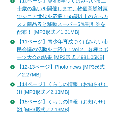
【10ページ】令和8年つくばみらい市二
十歳の集いを開催します、物価高騰対策
でシニア世代を応援！65歳以上の方へカ
スミ商品券と移動スーパー5％割引券を
配布！ [MP3形式／1.31MB]
【11ページ】青少年育成つくばみらい市
民会議の活動をご紹介！vol.2、各種スポ
ーツ大会の結果 [MP3形式／981.05KB]
【12-13ページ】Photo news [MP3形式
／2.27MB]
【14ページ】くらしの情報（お知らせ）
⑴ [MP3形式／2.13MB]
【15ページ】くらしの情報（お知らせ）
⑵ [MP3形式／2.13MB]