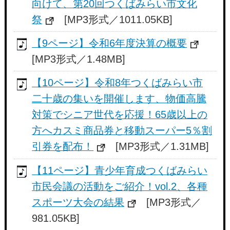
向けて、第20回つくばみらい市文化
祭
[MP3形式／1011.05KB]
【9ページ】令和6年度決算の概要
[MP3形式／1.48MB]
【10ページ】令和8年つくばみらい市
二十歳の集いを開催します、物価高騰
対策でシニア世代を応援！65歳以上の
方へカスミ商品券と移動スーパー5％割
引券を配布！
[MP3形式／1.31MB]
【11ページ】青少年育成つくばみらい
市民会議の活動をご紹介！vol.2、各種
スポーツ大会の結果
[MP3形式／
981.05KB]