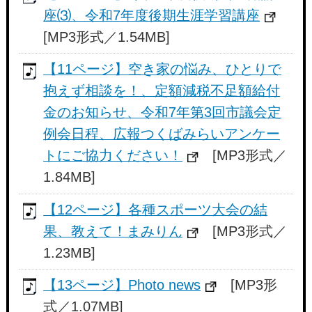
座⑶、令和7年度後期生涯学習講座
[MP3形式／1.54MB]
【11ページ】空き家の悩み、ひとりで
抱えず相談を！、定額減税不足額給付
金のお知らせ、令和7年第3回市議会定
例会日程、広報つくばみらいアンケー
トにご協力ください！
[MP3形式／
1.84MB]
【12ページ】各種スポーツ大会の結
果、教えて！まみりん
[MP3形式／
1.23MB]
【13ページ】Photo news
[MP3形
式／1.07MB]