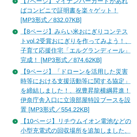
【7ページ】マイナンバーカードがあれ
ばコンビニで証明書を楽々ゲット！
[MP3形式／832.07KB]
【8ページ】みらい米おにぎりコンテス
トvol.2受賞おにぎりを作ってみよう！、
子育て応援住宅「エルグランディール」
完成！ [MP3形式／874.62KB]
【9ページ】「ドローンを活用した災害
時等における支援活動等に関する協定」
を締結しました！、祝豊昇龍横綱昇進！
伊奈庁舎入口に立浪部屋特設ブースを設
置 [MP3形式／554.22KB]
【10ページ】リチウムイオン電池などの
小型充電式の回収場所を追加しました、