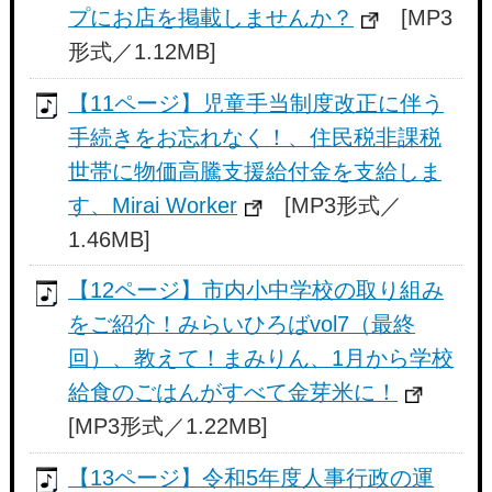
プにお店を掲載しませんか？
[MP3
形式／1.12MB]
【11ページ】児童手当制度改正に伴う
手続きをお忘れなく！、住民税非課税
世帯に物価高騰支援給付金を支給しま
す、Mirai Worker
[MP3形式／
1.46MB]
【12ページ】市内小中学校の取り組み
をご紹介！みらいひろばvol7（最終
回）、教えて！まみりん、1月から学校
給食のごはんがすべて金芽米に！
[MP3形式／1.22MB]
【13ページ】令和5年度人事行政の運