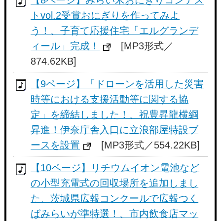
トvol.2受賞おにぎりを作ってみよ
う！、子育て応援住宅「エルグランデ
ィール」完成！
[MP3形式／
874.62KB]
【9ページ】「ドローンを活用した災害
時等における支援活動等に関する協
定」を締結しました！、祝豊昇龍横綱
昇進！伊奈庁舎入口に立浪部屋特設ブ
ースを設置
[MP3形式／554.22KB]
【10ページ】リチウムイオン電池など
の小型充電式の回収場所を追加しまし
た、茨城県広報コンクールで広報つく
ばみらいが準特選！、市内飲食店マッ