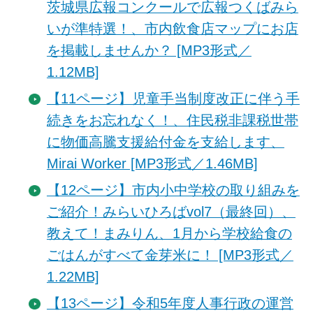
茨城県広報コンクールで広報つくばみら
いが準特選！、市内飲食店マップにお店
を掲載しませんか？ [MP3形式／
1.12MB]
【11ページ】児童手当制度改正に伴う手
続きをお忘れなく！、住民税非課税世帯
に物価高騰支援給付金を支給します、
Mirai Worker [MP3形式／1.46MB]
【12ページ】市内小中学校の取り組みを
ご紹介！みらいひろばvol7（最終回）、
教えて！まみりん、1月から学校給食の
ごはんがすべて金芽米に！ [MP3形式／
1.22MB]
【13ページ】令和5年度人事行政の運営