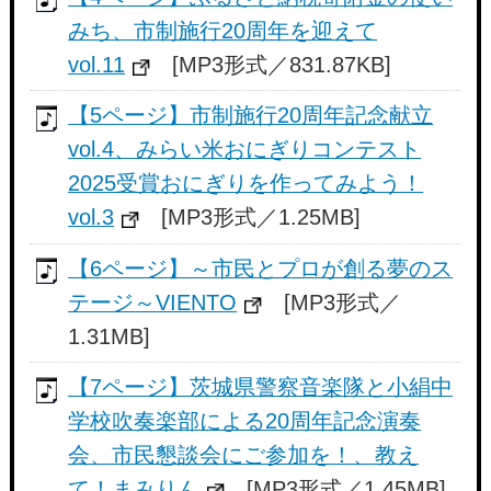
みち、市制施行20周年を迎えて
vol.11
[MP3形式／831.87KB]
【5ページ】市制施行20周年記念献立
vol.4、みらい米おにぎりコンテスト
2025受賞おにぎりを作ってみよう！
vol.3
[MP3形式／1.25MB]
【6ページ】～市民とプロが創る夢のス
テージ～VIENTO
[MP3形式／
1.31MB]
【7ページ】茨城県警察音楽隊と小絹中
学校吹奏楽部による20周年記念演奏
会、市民懇談会にご参加を！、教え
て！まみりん
[MP3形式／1.45MB]