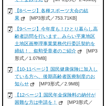
【8ページ】各種スポーツ大会の結
果
[MP3形式／753.71KB]
【9ページ】今年度も！ひとり暮らし高
齢者訪問を行います、みらい平東地区
土地区画整理事業業務代行委託契約を
締結！、叙勲受章者のご紹介
[MP3
形式／1.07MB]
【10-11ページ】国民健康保険に加入し
ている方へ、後期高齢者医療制度のお
知らせ
[MP3形式／2.9MB]
【12ページ】国民年金保険料の納付が
困難な方は申請を！
[MP3形式／