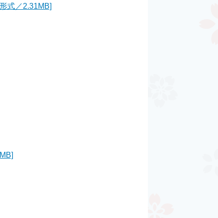
／2.31MB]
B]