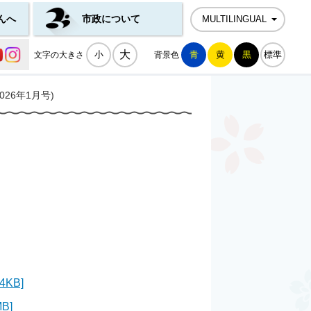
んへ
市政について
MULTILINGUAL
公式SNS一覧
大
小
青
黄
黒
標準
文字の大きさ
背景色
26年1月号)
KB]
B]