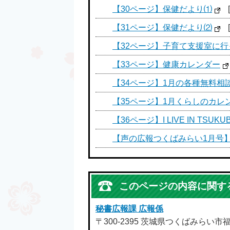
【30ページ】保健だより⑴
【31ページ】保健だより⑵
【32ページ】子育て支援室に
【33ページ】健康カレンダー
【34ページ】1月の各種無料相
【35ページ】1月くらしのカレ
【36ページ】I LIVE IN TSUKUB
【声の広報つくばみらい1月号
このページの内容に関す
秘書広報課 広報係
〒300-2395 茨城県つくばみらい市