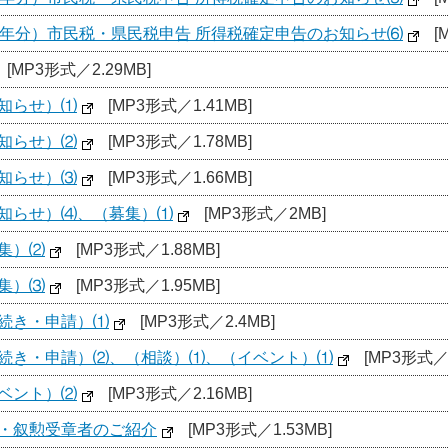
7年分）市民税・県民税申告 所得税確定申告のお知らせ⑹
[
[MP3形式／2.29MB]
お知らせ）⑴
[MP3形式／1.41MB]
お知らせ）⑵
[MP3形式／1.78MB]
お知らせ）⑶
[MP3形式／1.66MB]
お知らせ）⑷、（募集）⑴
[MP3形式／2MB]
集）⑵
[MP3形式／1.88MB]
集）⑶
[MP3形式／1.95MB]
手続き・申請）⑴
[MP3形式／2.4MB]
手続き・申請）⑵、（相談）⑴、（イベント）⑴
[MP3形式／2
イベント）⑵
[MP3形式／2.16MB]
位・叙勲受章者のご紹介
[MP3形式／1.53MB]