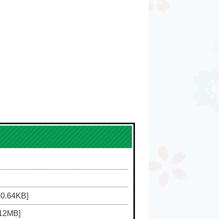
.64KB]
2MB]