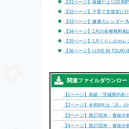
【31ページ】保健だより⑵ [MP3
【32ページ】子育て支援室に行って
【33ページ】健康カレンダー [MP
【34ページ】1月の各種無料相談 [
【35ページ】1月くらしのカレンダ
【36ページ】I LIVE IN TSUKUB
関連ファイルダウンロー
【1ページ】表紙「茨城県内初
【2ページ】令和8年は「志」の
【3ページ】第27回米・食味分
【4ページ】第27回米・食味分