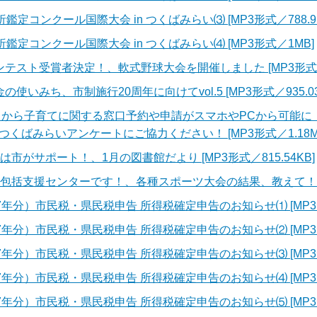
定コンクール国際大会 in つくばみらい⑶ [MP3形式／788.91
鑑定コンクール国際大会 in つくばみらい⑷ [MP3形式／1MB]
スト受賞者決定！、軟式野球大会を開催しました [MP3形式／95
いみち、市制施行20周年に向けてvol.5 [MP3形式／935.03
日）から子育てに関する窓口予約や申請がスマホやPCから可能
ばみらいアンケートにご協力ください！ [MP3形式／1.18M
市がサポート！、1月の図書館だより [MP3形式／815.54KB]
包括支援センターです！、各種スポーツ大会の結果、教えて！まみりん
年分）市民税・県民税申告 所得税確定申告のお知らせ⑴ [MP3形式
年分）市民税・県民税申告 所得税確定申告のお知らせ⑵ [MP3形式
年分）市民税・県民税申告 所得税確定申告のお知らせ⑶ [MP3形式
年分）市民税・県民税申告 所得税確定申告のお知らせ⑷ [MP3形式
年分）市民税・県民税申告 所得税確定申告のお知らせ⑸ [MP3形式