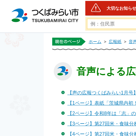
大切なお知ら
つくばみらい市公式ホー
ホーム
>
広報紙
>
音
音声による広報
【声の広報つくばみらい1月号】 [M
【1ページ】表紙「茨城県内初！国際
【2ページ】令和8年は「志」の年に 
【3ページ】第27回米・食味分析鑑
【4ページ】第27回米・食味分析鑑