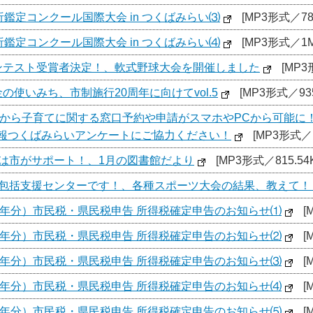
析鑑定コンクール国際大会 in つくばみらい⑶
[MP3形式／788
析鑑定コンクール国際大会 in つくばみらい⑷
[MP3形式／1M
ンテスト受賞者決定！、軟式野球大会を開催しました
[MP3
使いみち、市制施行20周年に向けてvol.5
[MP3形式／935
日）から子育てに関する窓口予約や申請がスマホやPCから可能に
報つくばみらいアンケートにご協力ください！
[MP3形式／1
分は市がサポート！、1月の図書館だより
[MP3形式／815.54
域包括支援センターです！、各種スポーツ大会の結果、教えて！
7年分）市民税・県民税申告 所得税確定申告のお知らせ⑴
[
7年分）市民税・県民税申告 所得税確定申告のお知らせ⑵
[
7年分）市民税・県民税申告 所得税確定申告のお知らせ⑶
[
7年分）市民税・県民税申告 所得税確定申告のお知らせ⑷
[
7年分）市民税・県民税申告 所得税確定申告のお知らせ⑸
[