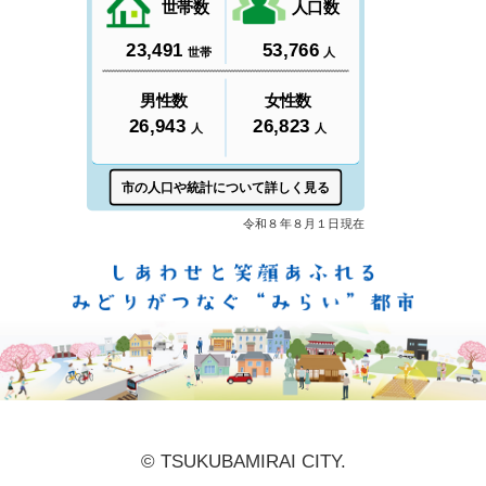
しあ
© TSUKUBAMIRAI CITY.