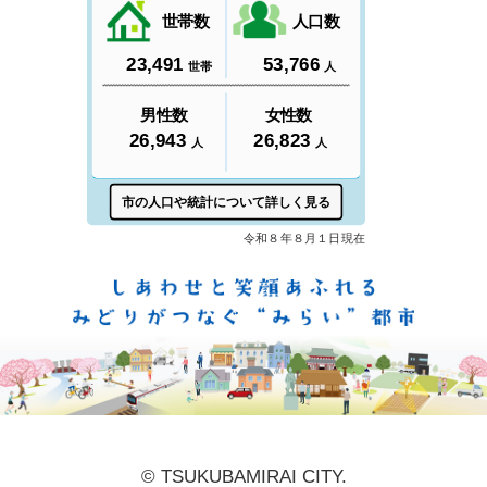
しあ
© TSUKUBAMIRAI CITY.