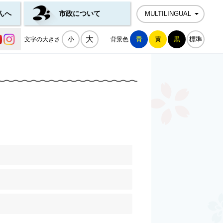
んへ
市政について
MULTILINGUAL
公式SNS一覧
大
小
青
黄
黒
標準
文字の大きさ
背景色