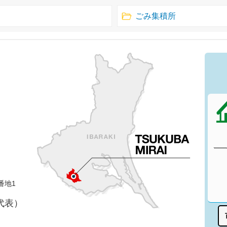
ごみ集積所
番地1
（代表）