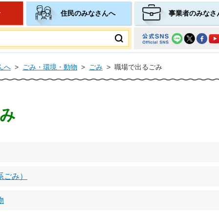
せ
住民のみなさんへ
事業者のみなさ
ムページ
んへ
>
ごみ・環境・動物
>
ごみ
>
職場で出るごみ
み
系ごみ）
物