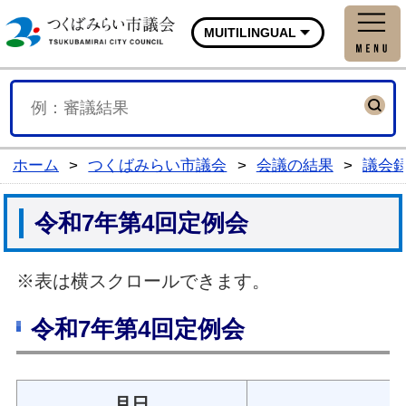
つくばみらい市議会公式
MUITILINGUAL
ホーム
>
つくばみらい市議会
>
会議の結果
>
議会
令和7年第4回定例会
※表は横スクロールできます。
令和7年第4回定例会
月日