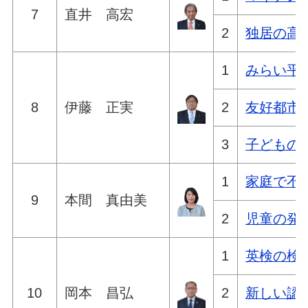
7
直井 高宏
2
独居の高
1
みらい平
8
伊藤 正実
2
友好都市
3
子どもの
1
家庭で不
9
本間 真由美
2
児童の発
1
英検の検
10
岡本 昌弘
2
新しい認