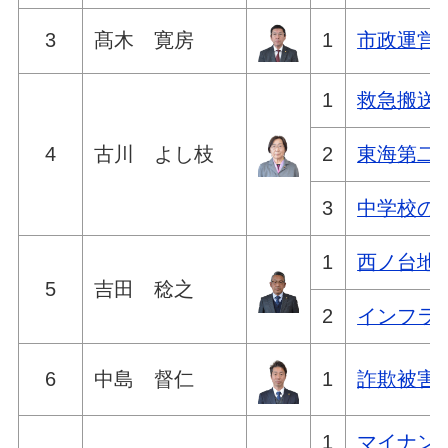
3
髙木 寛房
1
市政運営
1
救急搬送
4
古川 よし枝
2
東海第二
3
中学校の
1
西ノ台地
5
吉田 稔之
2
インフラ
6
中島 督仁
1
詐欺被害
1
マイナン