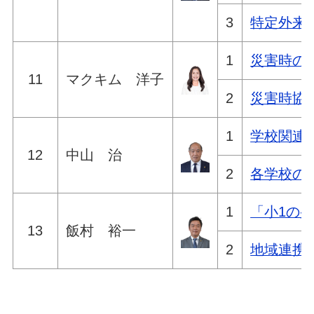
3
特定外来
1
災害時の
11
マクキム 洋子
2
災害時協
1
学校関連
12
中山 治
2
各学校の
1
「小1の
13
飯村 裕一
2
地域連携