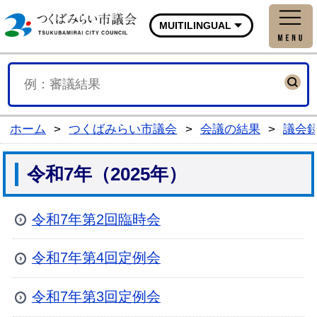
つくばみらい市議会公式
MUITILINGUAL
ホーム
>
つくばみらい市議会
>
会議の結果
>
議会
令和7年（2025年）
令和7年第2回臨時会
令和7年第4回定例会
令和7年第3回定例会