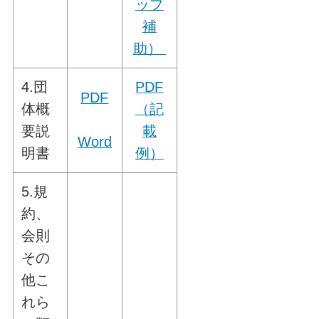
ップ
補
助）
4.団
PDF
PDF
体概
（記
要説
載
Word
明書
例）
5.規
約、
会則
その
他こ
れら