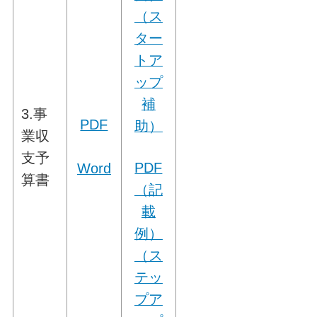
（ス
ター
トア
ップ
補
3.事
PDF
助）
業収
支予
PDF
Word
算書
（記
載
例）
（ス
テッ
プア