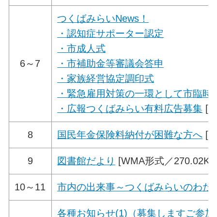
つくばみらいNews！
・認知症サポーター認定
・市成人式
6～7
・市補助金等審議会答申
・家族経営協定調印式
・緊急雇用対策の一環として市臨時
・広報つくばみらい有料広告募集
[W
8
国民年金保険料納付が困難な方へ
[W
9
図書館だより
[WMA形式／270.02KB
10～11
市内の出来事～つくばみらいのわだ
各種お知らせ(1)（募集しますご参