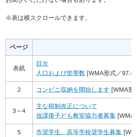
※表は横スクロールできます。
ページ
目次
表紙
人口および世帯数
[WMA形式／97.45
2
コンビニ収納を開始します
[WMA形式
主な税制改正について
3～4
放課後子ども教室協力者募集
[WMA形
5
市奨学生、高等学校奨学生募集
[WM