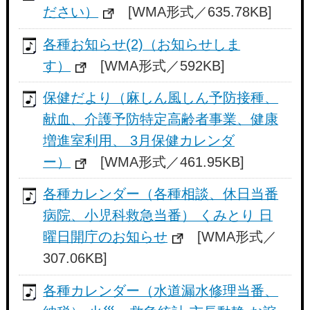
ださい）
[WMA形式／635.78KB]
各種お知らせ(2)（お知らせしま
す）
[WMA形式／592KB]
保健だより（麻しん風しん予防接種、
献血、介護予防特定高齢者事業、健康
増進室利用、 3月保健カレンダ
ー）
[WMA形式／461.95KB]
各種カレンダー（各種相談、休日当番
病院、小児科救急当番） くみとり 日
曜日開庁のお知らせ
[WMA形式／
307.06KB]
各種カレンダー（水道漏水修理当番、