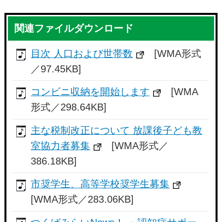
関連ファイルダウンロード
目次 人口および世帯数
[WMA形式
／97.45KB]
コンビニ収納を開始します
[WMA
形式／298.64KB]
主な税制改正について 放課後子ども教
室協力者募集
[WMA形式／
386.18KB]
市奨学生、高等学校奨学生募集
[WMA形式／283.06KB]