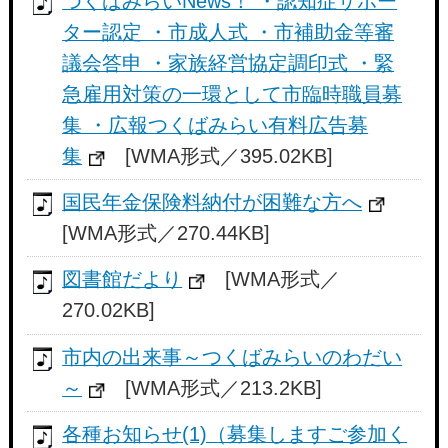
つくばみらいNews！ ・認知症サポー
ター認定 ・市成人式 ・市補助金等審
議会答申 ・家族経営協定調印式 ・緊
急雇用対策の一環として市臨時職員募
集 ・広報つくばみらい有料広告募
集
[WMA形式／395.02KB]
国民年金保険料納付が困難な方へ
[WMA形式／270.44KB]
図書館だより
[WMA形式／
270.02KB]
市内の出来事～つくばみらいのわだい
～
[WMA形式／213.2KB]
各種お知らせ(1)（募集しますご参加く