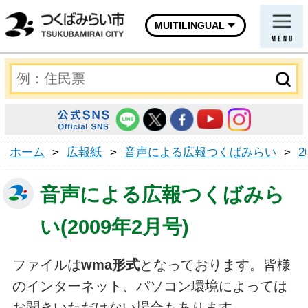
MUITILINGUAL
ホーム
>
広報紙
>
音声による広報つくばみらい
>
2
音声による広報つくばみら
い(2009年2月号)
ファイルは
wma形式
となっております。皆様
のインターネット、パソコン環境によっては
お聞きいただけない場合もあります。