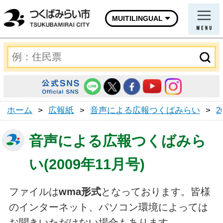
MUITILINGUAL
ホーム
>
広報紙
>
音声による広報つくばみらい
>
2
音声による広報つくばみら
い(2009年11月号)
ファイルは
wma形式
となっております。皆様
のインターネット、パソコン環境によっては
お聞きいただけない場合もあります。