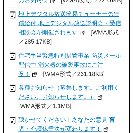
のお知らせ
[WMA形式／222.46KB]
地上デジタル放送簡易チューナーの無
償給付 地上デジタル放送説明会・受信
相談会が開催されます
[WMA形式
／285.17KB]
住宅手当緊急特別措置事業 防災メール
配信中 消火器の破裂事故にご注
意！
[WMA形式／261.18KB]
各種お知らせ（募集します。ご利用く
ださい。お知らせします。）
[WMA形式／1.1MB]
聴かせてください！あなたの意見 育
児・介護休業法が変わります！