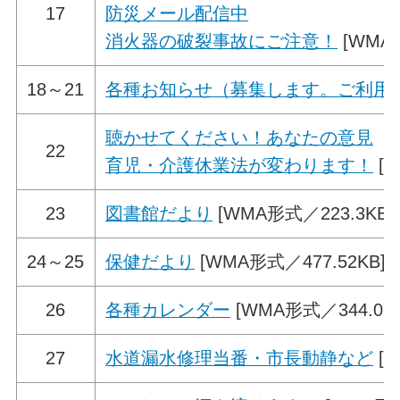
17
防災メール配信中
消火器の破裂事故にご注意！
[WMA形
18～21
各種お知らせ（募集します。ご利用
聴かせてください！あなたの意見
22
育児・介護休業法が変わります！
[W
23
図書館だより
[WMA形式／223.3KB]
24～25
保健だより
[WMA形式／477.52KB]
26
各種カレンダー
[WMA形式／344.09K
27
水道漏水修理当番・市長動静など
[W