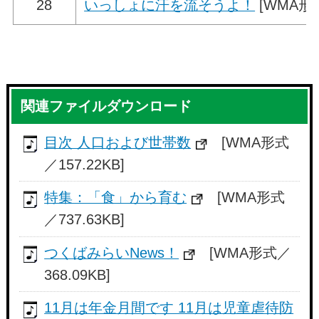
28
いっしょに汗を流そうよ！
[WMA形式
関連ファイルダウンロード
目次 人口および世帯数
[WMA形式
／157.22KB]
特集：「食」から育む
[WMA形式
／737.63KB]
つくばみらいNews！
[WMA形式／
368.09KB]
11月は年金月間です 11月は児童虐待防