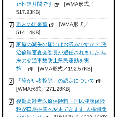
止推進月間です
[WMA形式／
517.93KB]
市内の出来事
[WMA形式／
514.14KB]
家屋の滅失の届出はお済みですか？ 政
治倫理審査会委員が選任されました 年
末の交通事故防止県民運動を実
施！
[WMA形式／192.57KB]
「障がい者控除」の認定について
[WMA形式／271.28KB]
後期高齢者医療保険料・国民健康保険
税が口座振替へ変更できます 人権週間