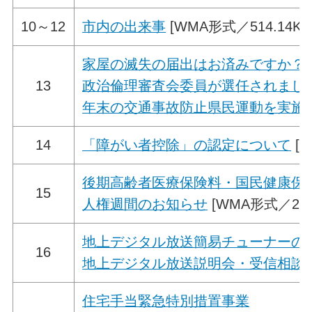
10～12
市内の出来事
[WMA形式／514.14KB
家屋の滅失の届出はお済みですか？
13
政治倫理審査会委員が選任されまし
年末の交通事故防止県民運動を実施
14
「障がい者控除」の認定について
[W
後期高齢者医療保険料・国民健康保
15
人権週間のお知らせ
[WMA形式／222.
地上デジタル放送簡易チューナーの
16
地上デジタル放送説明会・受信相談
住宅手当緊急特別措置事業