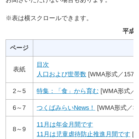
※表は横スクロールできます。
平成2
ページ
目次
表紙
人口および世帯数
[WMA形式／157.2
2～5
特集：「食」から育む
[WMA形式／73
6～7
つくばみらいNews！
[WMA形式／368
11月は年金月間です
8～9
11月は児童虐待防止推進月間です
[W