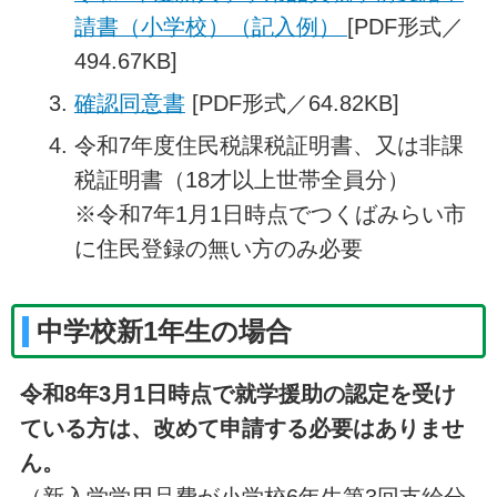
請書（小学校）（記入例）
[PDF形式／
494.67KB]
確認同意書
[PDF形式／64.82KB]
令和7年度住民税課税証明書、又は非課
税証明書（18才以上世帯全員分）
※令和7年1月1日時点でつくばみらい市
に住民登録の無い方のみ必要
中学校新1年生の場合
令和8年3月1日時点で就学援助の認定を受け
ている方は、改めて申請する必要はありませ
ん。
（新入学学用品費が小学校6年生第3回支給分