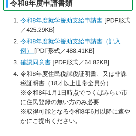
令和8年度申請書類
令和8年度就学援助支給申請書
[PDF形式
／425.29KB]
令和8年度就学援助支給申請書（記入
例）
[PDF形式／488.41KB]
確認同意書
[PDF形式／64.82KB]
令和8年度住民税課税証明書、又は非課
税証明書（18才以上世帯全員分）
※令和8年1月1日時点でつくばみらい市
に住民登録の無い方のみ必要
※取得可能となる令和8年6月以降に速や
かにご提出ください。