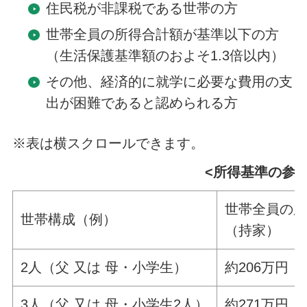
住民税が非課税である世帯の方
世帯全員の所得合計額が基準以下の方
（生活保護基準額のおよそ1.3倍以内）
その他、経済的に就学に必要な費用の支
出が困難であると認められる方
※表は横スクロールできます。
<所得基準の参考
世帯全員の
世帯構成（例）
（持家）
2人（父 又は 母・小学生）
約206万円
3人（父 又は 母・小学生2人）
約271万円