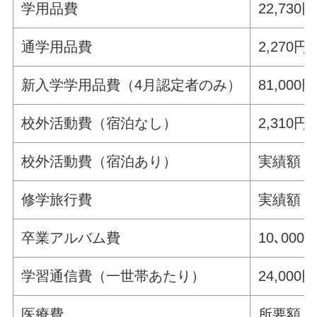
学用品費
22,730円
通学用品費
2,270円
新入学学用品費（4月認定者のみ）
81,000円
校外活動費（宿泊なし）
2,310
校外活動費（宿泊あり）
実績額
修学旅行費
実績額
卒業アルバム費
10､000
学習通信費（一世帯あたり）
24,000円
医療費
所要額