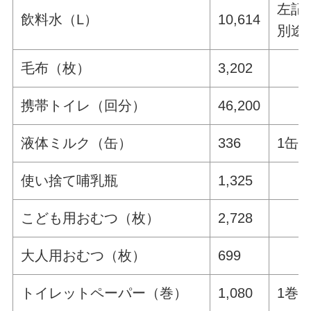
左記
飲料水（L）
10,614
別途
毛布（枚）
3,202
携帯トイレ（回分）
46,200
液体ミルク（缶）
336
1缶あ
使い捨て哺乳瓶
1,325
こども用おむつ（枚）
2,728
大人用おむつ（枚）
699
トイレットペーパー（巻）
1,080
1巻2