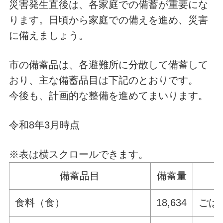
災害発生直後は、各家庭での備蓄が重要にな
ります。日頃から家庭での備えを進め、災害
に備えましょう。
市の備蓄品は、各避難所に分散して備蓄して
おり、主な備蓄品目は下記のとおりです。
今後も、計画的な整備を進めてまいります。
令和8年3月時点
※表は横スクロールできます。
備蓄品目
備蓄量
食料（食）
18,634
ごは