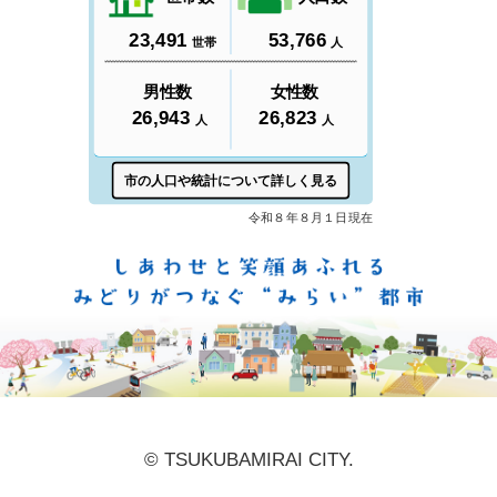
しあ
© TSUKUBAMIRAI CITY.