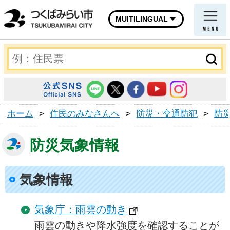
MUITILINGUAL
ホーム
>
住民のみなさんへ
>
防災・交通防犯
>
防
防災気象情報
気象情報
気象庁：雨雲の動き
雨雲の動きや降水強度を確認することが