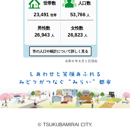
しあ
© TSUKUBAMIRAI CITY.