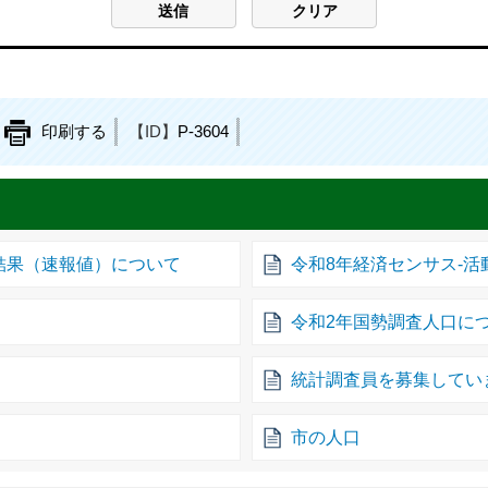
印刷する
【ID】
P-3604
結果（速報値）について
令和8年経済センサス-
令和2年国勢調査人口に
統計調査員を募集してい
市の人口