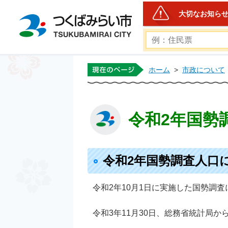
大切なお知ら
つくばみらい市公式ホー
ホーム
>
市政について
令和2年国勢
令和2年国勢調査人口
令和2年10月1日に実施した国勢調
令和3年11月30日、総務省統計局