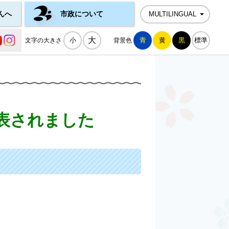
んへ
市政について
MULTILINGUAL
公式SNS一覧
大
小
青
黄
黒
標準
文字の大きさ
背景色
表されました
。