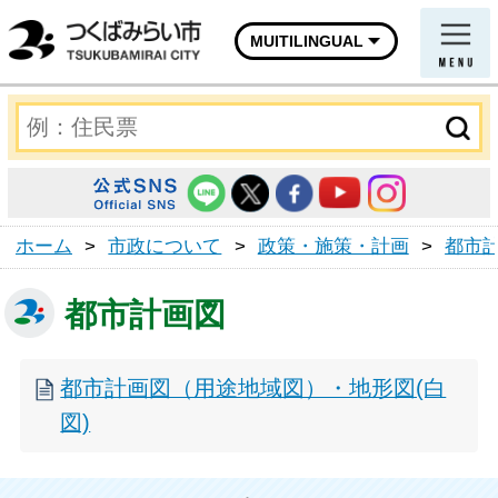
MUITILINGUAL
ホーム
>
市政について
>
政策・施策・計画
>
都市
都市計画図
都市計画図（用途地域図）・地形図(白
図)