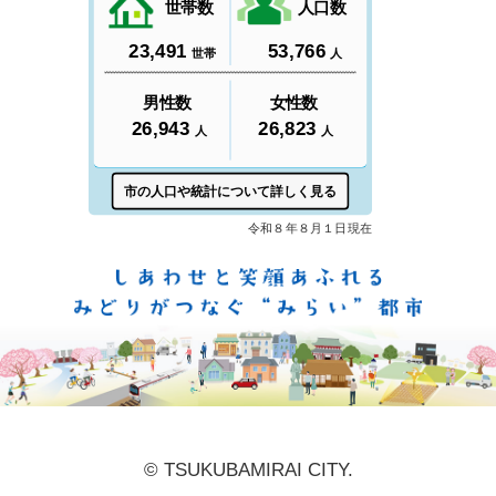
しあ
© TSUKUBAMIRAI CITY.