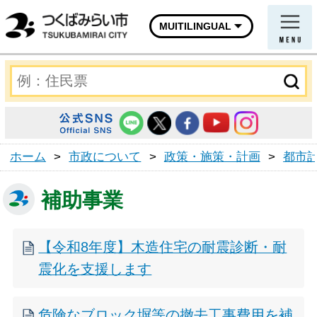
MUITILINGUAL
ホーム
>
市政について
>
政策・施策・計画
>
都市
補助事業
【令和8年度】木造住宅の耐震診断・耐
震化を支援します
危険なブロック塀等の撤去工事費用を補