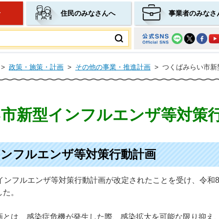
せ
住民のみなさんへ
事業者のみなさ
ムページ
>
政策・施策・計画
>
その他の事業・推進計画
>
つくばみらい市新
市新型インフルエンザ等対策
ンフルエンザ等対策行動計画
インフルエンザ等対策行動計画が改定されたことを受け、令和8
した。
とは、感染症危機が発生した際、感染拡大を可能な限り抑え