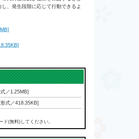
力し、発生段階に応じて行動できるよ
B]
35KB]
式／1.25MB]
F形式／418.35KB]
ード(無料)してください。