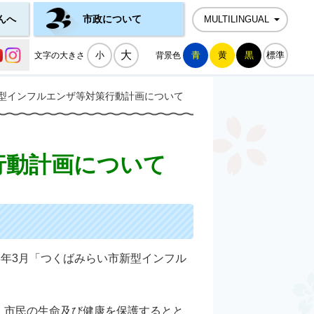
んへ
市政について
MULTILINGUAL
公式SNS一覧
大
小
青
黄
黒
標準
文字の大きさ
背景色
型インフルエンザ等対策行動計画について
行動計画について
年3月「つくばみらい市新型インフル
、市民の生命及び健康を保護するとと