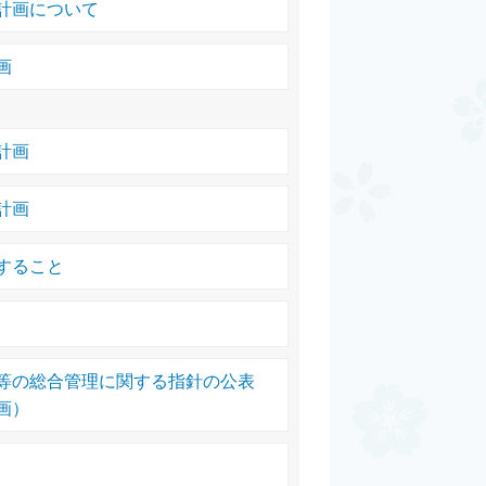
計画について
画
計画
計画
すること
等の総合管理に関する指針の公表
画）