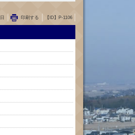
7日
印刷する
【ID】
P-1106