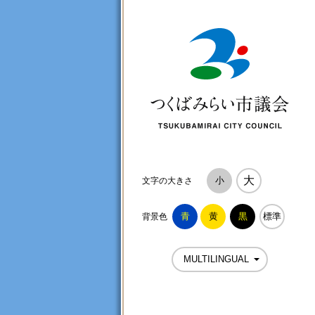
つ
大
小
文字の大きさ
青
黄
黒
標準
背景色
MULTILINGUAL