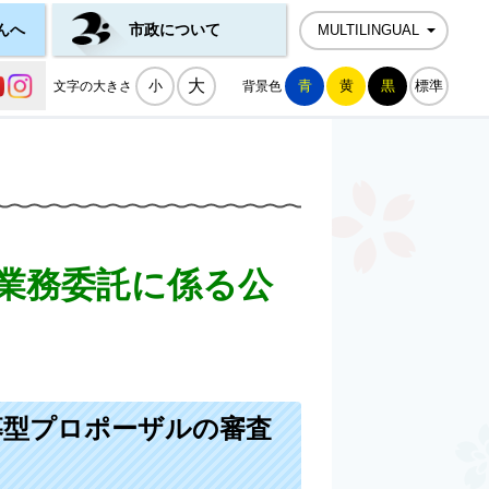
んへ
市政について
MULTILINGUAL
公式SNS一覧
大
小
青
黄
黒
標準
文字の大きさ
背景色
業務委託に係る公
募型プロポーザルの審査