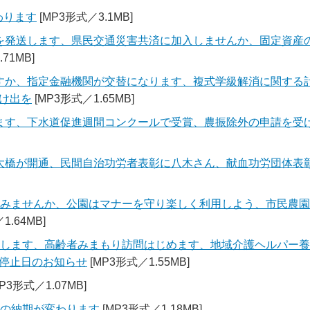
わります
[MP3形式／3.1MB]
を発送します、県民交通災害共済に加入しませんか、固定資産の
71MB]
すか、指定金融機関が交替になります、複式学級解消に関する計
け出を
[MP3形式／1.65MB]
ます、下水道促進週間コンクールで受賞、農振除外の申請を受
橋が開通、民間自治功労者表彰に八木さん、献血功労団体表彰に
てみませんか、公園はマナーを守り楽しく利用しよう、市民農
1.64MB]
集します、高齢者みまもり訪問はじめます、地域介護ヘルパー
停止日のお知らせ
[MP3形式／1.55MB]
P3形式／1.07MB]
）の納期が変わります
[MP3形式／1.18MB]