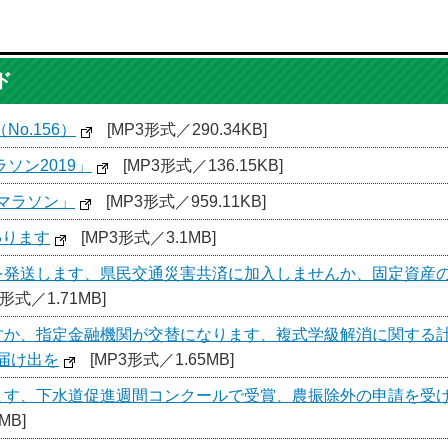
ド
o.156）
[MP3形式／290.34KB]
ソン2019」
[MP3形式／136.15KB]
いマラソン」
[MP3形式／959.11KB]
わります
[MP3形式／3.1MB]
を発送します、県民交通災害共済に加入しませんか、固定資産の
3形式／1.71MB]
すか、指定金融機関が交替になります、複式学級解消に関する計
届け出を
[MP3形式／1.65MB]
ます、下水道促進週間コンクールで受賞、農振除外の申請を受
MB]