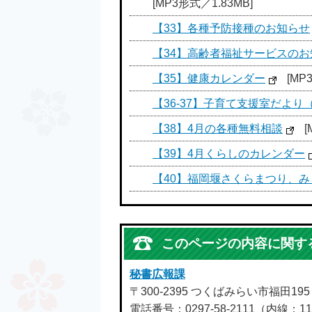
[MP3形式／1.83MB]
【33】各種予防接種のお知らせ
【34】高齢者福祉サービスのお
【35】健康カレンダー
[MP
【36-37】子育て支援室だより
【38】4月の各種無料相談
[
【39】4月くらしのカレンダー
【40】福岡堰さくらまつり、
このページの内容に関す
秘書広報課
〒300-2395 つくばみらい市福田19
電話番号：0297-58-2111（内線：11