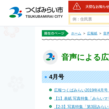
大切なお知ら
つくばみらい市公式ホー
ホーム
>
広報紙
>
音
音声による広
4月号
広報つくばみらい2019年4月号（
【1】表紙 写真特集「みらいマラ
【2-3】写真特集「第3回みら