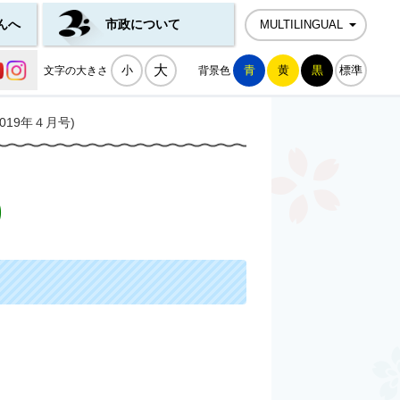
んへ
市政について
MULTILINGUAL
公式SNS一覧
大
小
青
黄
黒
標準
文字の大きさ
背景色
19年４月号)
)