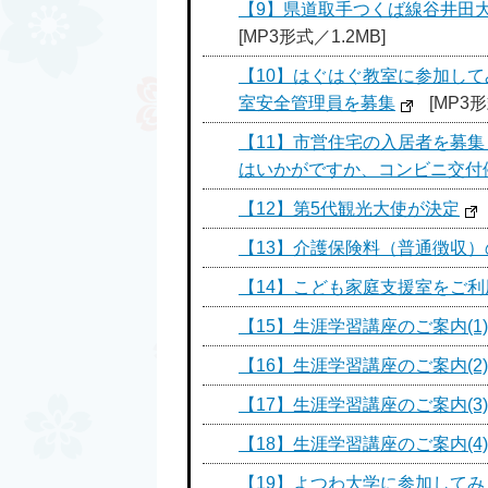
【9】県道取手つくば線谷井田大
[MP3形式／1.2MB]
【10】はぐはぐ教室に参加し
室安全管理員を募集
[MP3形
【11】市営住宅の入居者を募
はいかがですか、コンビニ交付
【12】第5代観光大使が決定
【13】介護保険料（普通徴収
【14】こども家庭支援室をご
【15】生涯学習講座のご案内(1)
【16】生涯学習講座のご案内(2)
【17】生涯学習講座のご案内(3)
【18】生涯学習講座のご案内(
【19】よつわ大学に参加してみ