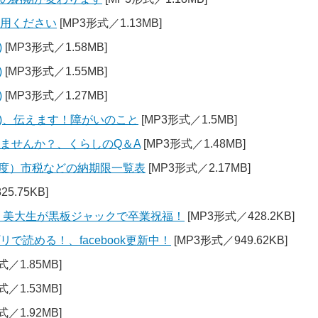
利用ください
[MP3形式／1.13MB]
)
[MP3形式／1.58MB]
)
[MP3形式／1.55MB]
)
[MP3形式／1.27MB]
4)、伝えます！障がいのこと
[MP3形式／1.5MB]
みませんか？、くらしのQ＆A
[MP3形式／1.48MB]
31年度）市税などの納期限一覧表
[MP3形式／2.17MB]
5.75KB]
ズ 美大生が黒板ジャックで卒業祝福！
[MP3形式／428.2KB]
で読める！、facebook更新中！
[MP3形式／949.62KB]
式／1.85MB]
式／1.53MB]
式／1.92MB]