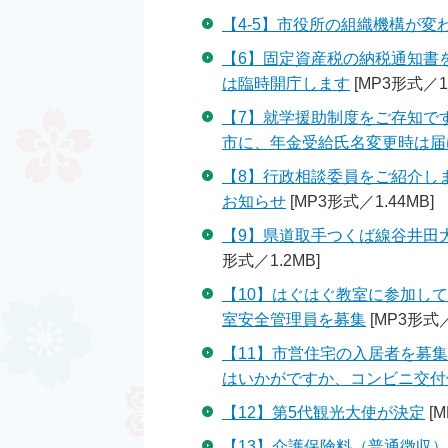
【4-5】市役所の組織機構が変
【6】固定資産税の納税通知書
は臨時開庁します
[MP3形式／1.
【7】就学援助制度をご存知で
市に、年金受給氏名変更時は届
【8】行政相談委員をご紹介し
お知らせ
[MP3形式／1.44MB]
【9】県道取手つくば線谷井田大
形式／1.2MB]
【10】はぐはぐ教室に参加し
室安全管理員を募集
[MP3形式／
【11】市営住宅の入居者を募
はいかがですか、コンビニ交付
【12】第5代観光大使が決定
[M
【13】介護保険料（普通徴収