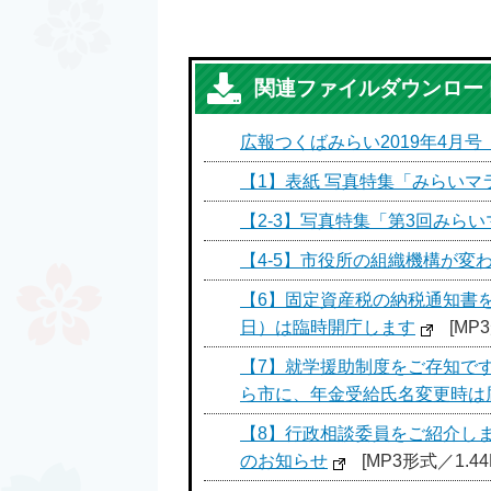
関連ファイルダウンロー
広報つくばみらい2019年4月号（N
【1】表紙 写真特集「みらいマラ
【2-3】写真特集「第3回みら
【4-5】市役所の組織機構が変
【6】固定資産税の納税通知書
日）は臨時開庁します
[MP
【7】就学援助制度をご存知で
ら市に、年金受給氏名変更時は
【8】行政相談委員をご紹介し
のお知らせ
[MP3形式／1.44