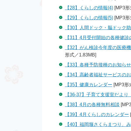
【28】くらしの情報(4)
[MP3形
【29】くらしの情報(5)
[MP3形
【30】人間ドック・脳ドック
【31】4月受付開始の各種健診
【32】がん検診今年度の医療
形式／1.83MB]
【33】各種予防接種のお知らせ
【34】高齢者福祉サービスの
【35】健康カレンダー
[MP3形式
【36-37】子育て支援室だより
【38】4月の各種無料相談
[MP
【39】4月くらしのカレンダー
【40】福岡堰さくらまつり、