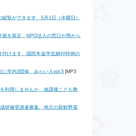
縦覧ができます、5月1日（水曜日）
画を策定、NPO法人の窓口が県から
け付けます、国民年金学生納付特例の
市内3団体、みらい人vol.3
[MP3
園を利用しませんか、放課後こども教
養成研修受講者募集、地元の新鮮野菜