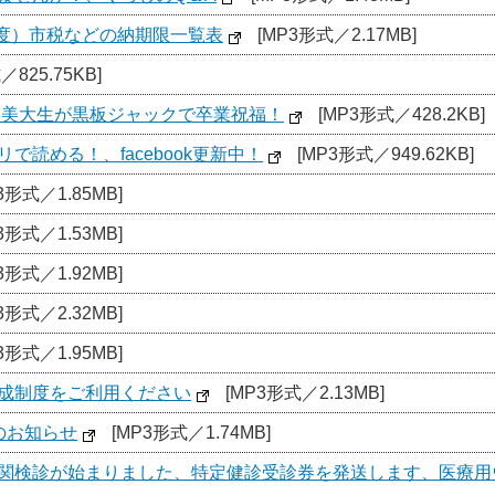
1年度）市税などの納期限一覧表
[MP3形式／2.17MB]
825.75KB]
 美大生が黒板ジャックで卒業祝福！
[MP3形式／428.2KB]
で読める！、facebook更新中！
[MP3形式／949.62KB]
3形式／1.85MB]
3形式／1.53MB]
3形式／1.92MB]
3形式／2.32MB]
3形式／1.95MB]
助成制度をご利用ください
[MP3形式／2.13MB]
のお知らせ
[MP3形式／1.74MB]
機関検診が始まりました、特定健診受診券を発送します、医療