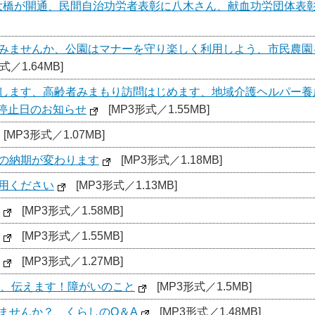
橋が開通、民間自治功労者表彰に八木さん、献血功労団体表彰に市
てみませんか、公園はマナーを守り楽しく利用しよう、市民農
式／1.64MB]
集します、高齢者みまもり訪問はじめます、地域介護ヘルパー
停止日のお知らせ
[MP3形式／1.55MB]
[MP3形式／1.07MB]
）の納期が変わります
[MP3形式／1.18MB]
利用ください
[MP3形式／1.13MB]
[MP3形式／1.58MB]
[MP3形式／1.55MB]
[MP3形式／1.27MB]
4)、伝えます！障がいのこと
[MP3形式／1.5MB]
ませんか？、くらしのQ＆A
[MP3形式／1.48MB]