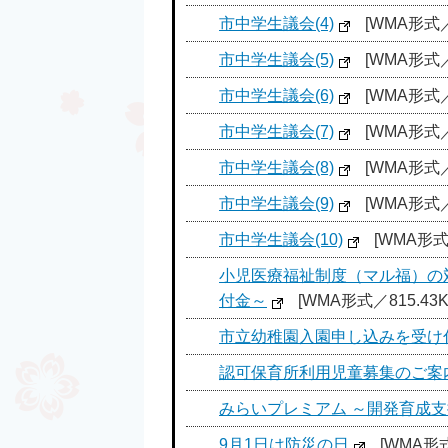
市中学生議会(4)
[WMA形式／7
市中学生議会(5)
[WMA形式／8
市中学生議会(6)
[WMA形式／6
市中学生議会(7)
[WMA形式／
市中学生議会(8)
[WMA形式／9
市中学生議会(9)
[WMA形式／
市中学生議会(10)
[WMA形式／
小児医療福祉制度（マル福）の
付金～
[WMA形式／815.43K
市立幼稚園入園申し込みを受け
認可保育所利用児童募集のご案
みらいプレミアム ～開発育成
9月1日は防災の日
[WMA形式