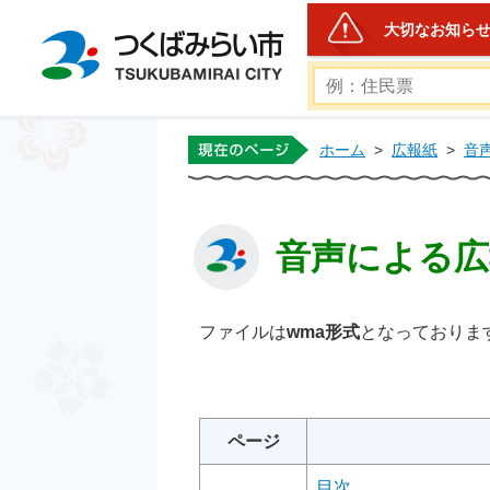
大切なお知ら
つくばみらい市公式ホー
ホーム
>
広報紙
>
音
音声による広報
ファイルは
wma
形式
となっておりま
ページ
目次