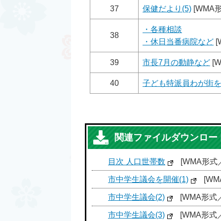
37
保健だより(5)
[WMA形
・各種相談
38
・休日当番病院など
[
39
市長7月の動静など
[W
40
子ども特派員わが街
関連ファイルダウンロー
目次 人口世帯数
[WMA形式／5
市中学生議会を開催(1)
[WM
市中学生議会(2)
[WMA形式／5
市中学生議会(3)
[WMA形式／7