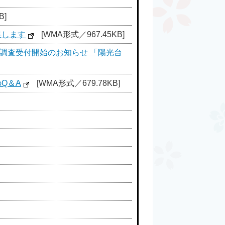
B]
集します
[WMA形式／967.45KB]
調査受付開始のお知らせ 「陽光台
Q＆A
[WMA形式／679.78KB]