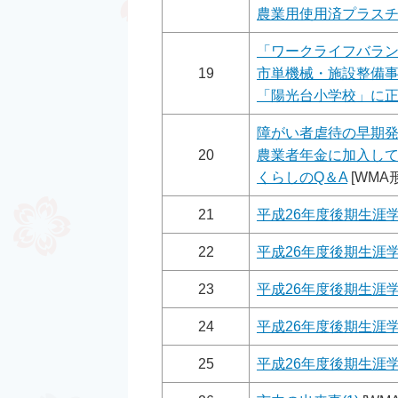
農業用使用済プラス
「ワークライフバラ
19
市単機械・施設整備
「陽光台小学校」に
障がい者虐待の早期
20
農業者年金に加入し
くらしのQ＆A
[WMA形
21
平成26年度後期生涯学
22
平成26年度後期生涯学
23
平成26年度後期生涯学
24
平成26年度後期生涯学
25
平成26年度後期生涯学