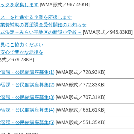
チックを収集します
[WMA形式／967.45KB]
ンス」を推進する企業を応援します
事業費補助の要望調査受付開始のお知らせ
正式決定～みらい平地区の新設小学校～
[WMA形式／945.83KB]
発見にご協力ください
て安心で豊かな老後を
式／679.78KB]
習課・公民館講座募集(1)
[WMA形式／728.93KB]
習課・公民館講座募集(2)
[WMA形式／772.83KB]
習課・公民館講座募集(3)
[WMA形式／707.31KB]
習課・公民館講座募集(4)
[WMA形式／651.61KB]
習課・公民館講座募集(5)
[WMA形式／551.35KB]