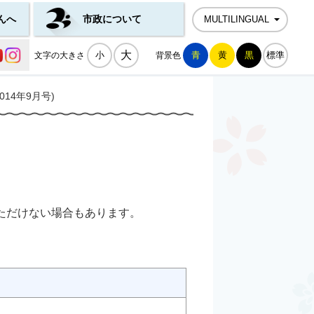
んへ
市政について
MULTILINGUAL
公式SNS一覧
大
小
青
黄
黒
標準
文字の大きさ
背景色
14年9月号)
ただけない場合もあります。