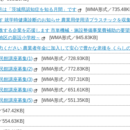
9月は「茨城県認知症を知る月間」です
[WMA形式／735.48K
す 就学時健康診断のお知らせ 農業用使用済プラスチックを収
進する企業を応援します 市単機械・施設整備事業費補助の要望
地区の新設小学校～
[WMA形式／945.83KB]
力ください 農業者年金に加入して安心で豊かな老後を くらしの
館講座募集(1)
[WMA形式／728.93KB]
館講座募集(2)
[WMA形式／772.83KB]
館講座募集(3)
[WMA形式／707.31KB]
館講座募集(4)
[WMA形式／651.61KB]
館講座募集(5)
[WMA形式／551.35KB]
47.42KB]
54.63KB]