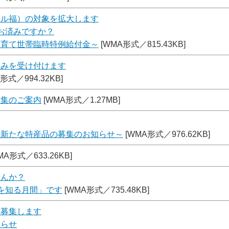
マル福）の対象を拡大します
お済みですか？
子育て世帯臨時特例給付金～
[WMA形式／815.43KB]
込みを受け付けます
形式／994.32KB]
募集のご案内
[WMA形式／1.27MB]
・新たな特産品の募集のお知らせ～
[WMA形式／976.62KB]
MA形式／633.26KB]
せんか？
を知る月間」です
[WMA形式／735.48KB]
を募集します
知らせ