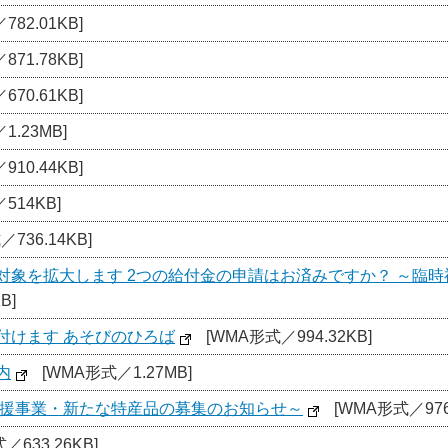
82.01KB]
71.78KB]
70.61KB]
1.23MB]
10.44KB]
514KB]
736.14KB]
対象を拡大します 2つの給付金の申請はお済みですか？ ～臨
B]
付けます あそびのひろば
[WMA形式／994.32KB]
内
[WMA形式／1.27MB]
支援事業・新たな特産品の募集のお知らせ～
[WMA形式／976.
／633.26KB]