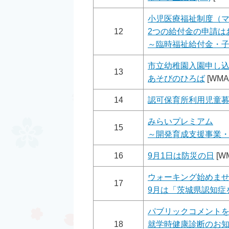
小児医療福祉制度（
12
2つの給付金の申請は
～臨時福祉給付金・
市立幼稚園入園申し
13
あそびのひろば
[WMA
14
認可保育所利用児童
みらいプレミアム
15
～開発育成支援事業
16
9月1日は防災の日
[W
ウォーキング始めま
17
9月は「茨城県認知症
パブリックコメント
18
就学時健康診断のお