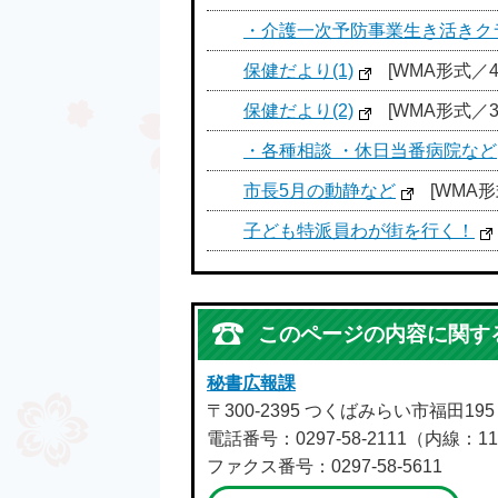
・介護一次予防事業生き活きク
保健だより(1)
[WMA形式／43
保健だより(2)
[WMA形式／34
・各種相談 ・休日当番病院など
市長5月の動静など
[WMA形式
子ども特派員わが街を行く！
このページの内容に関す
秘書広報課
〒300-2395 つくばみらい市福田19
電話番号：0297-58-2111（内線：11
ファクス番号：0297-58-5611