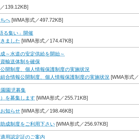
139.12KB]
まちへ
[WMA形式／497.72KB]
を語る集い」開催
だきました
[WMA形式／174.47KB]
完成～水道の安定供給を開始～
物資輸送体制を確保
報公開制度、個人情報保護制度の実施状況
道組合情報公開制度、個人情報保護制度の実施状況
[WMA形式／2
稚園園児募集
期）を募集します
[WMA形式／255.71KB]
のお知らせ
[WMA形式／198.46KB]
ク助成制度をご利用下さい
[WMA形式／256.97KB]
額適用認定証のご案内