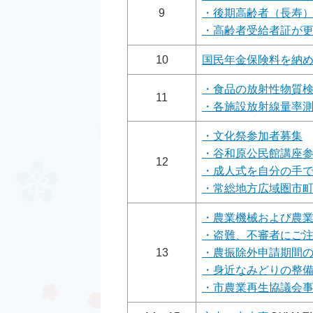
9
・後期高齢者（長寿
・高齢者受給者証が更
10
国民年金保険料を納
・食品の放射性物質
11
・各施設放射線量率
・文化祭参加者募集
・谷和原公民館講座
12
・成人式を自分の手
・常総地方広域圏市
・農業機械および農
・盗難、不審者にご
13
・農振除外申請期間
・身近なみどりの整
・市農業再生協議会