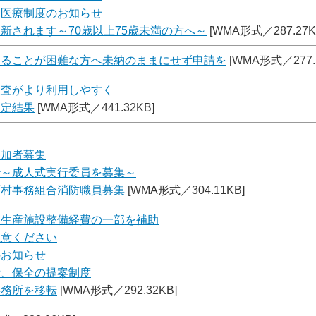
）医療制度のお知らせ
新されます～70歳以上75歳未満の方へ～
[WMA形式／287.27K
めることが困難な方へ未納のままにせず申請を
[WMA形式／277.
検査がより利用しやすく
測定結果
[WMA形式／441.32KB]
参加者募集
で～成人式実行委員を募集～
町村事務組合消防職員募集
[WMA形式／304.11KB]
業生産施設整備経費の一部を補助
注意ください
のお知らせ
備、保全の提案制度
事務所を移転
[WMA形式／292.32KB]