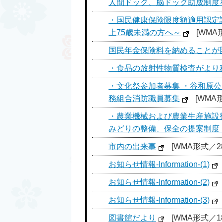
人間ドック、脳ドック助成制度
・国民健康保険限度額適用認定
上75歳未満の方へ～
[WMA形
国民年金保険料を納めることが
・食品の放射性物質検査がより
・文化祭参加者募集 ・谷和原
務組合消防職員募集
[WMA形
・農業機械および農業生産施設
みどりの整備、保全の提案制度
市内の出来事
[WMA形式／28
お知らせ情報-Information-(1)
お知らせ情報-Information-(2)
お知らせ情報-Information-(3)
図書館だより
[WMA形式／18