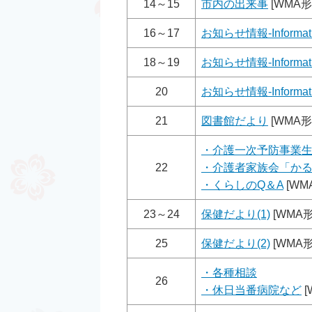
14～15
市内の出来事
[WMA形
16～17
お知らせ情報-Informatio
18～19
お知らせ情報-Informatio
20
お知らせ情報-Informatio
21
図書館だより
[WMA形
・介護一次予防事業
22
・介護者家族会「か
・くらしのQ＆A
[WM
23～24
保健だより(1)
[WMA形
25
保健だより(2)
[WMA形
・各種相談
26
・休日当番病院など
[