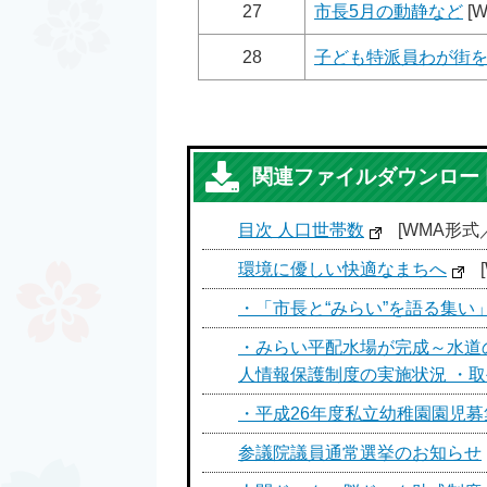
27
市長5月の動静など
[W
28
子ども特派員わが街
関連ファイルダウンロー
目次 人口世帯数
[WMA形式／1
環境に優しい快適なまちへ
・「市長と“みらい”を語る集い
・みらい平配水場が完成～水道
人情報保護制度の実施状況 ・
・平成26年度私立幼稚園園児募
参議院議員通常選挙のお知らせ