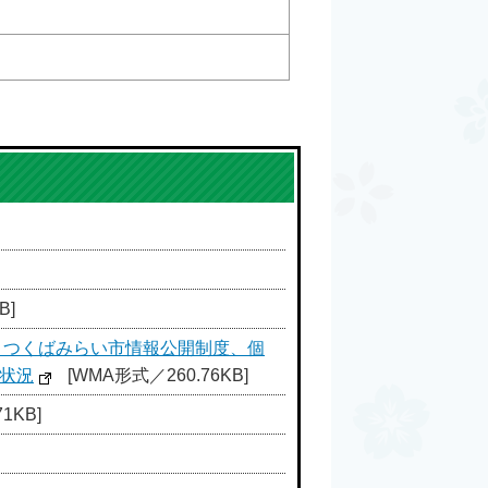
B]
・つくばみらい市情報公開制度、個
状況
[WMA形式／260.76KB]
1KB]