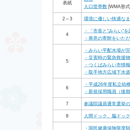
表紙
人口世帯数
[WMA形式／
2～3
環境に優しい快適な
・「市長と“みらい”
4
・善意の寄附をいた
・みらい平配水場が
・災害時の緊急救援
5
・つくばみらい市情
・取手地方広域下水
・平成26年度私立幼
6
・新規採用職員（後
7
参議院議員通常選挙
8
人間ドック、脳ドッ
・国民健康保険限度