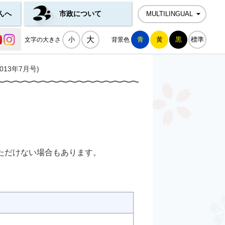
んへ
市政について
MULTILINGUAL
公式SNS一覧
大
小
青
黄
黒
標準
文字の大きさ
背景色
13年7月号)
ただけない場合もあります。