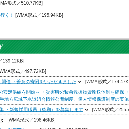
MA形式／510.77KB]
を行く！
[WMA形式／195.94KB]
ド
39.12KB]
[WMA形式／497.72KB]
」開催 ・善意の寄附をいただきました
[WMA形式／174.47K
の安定供給を開始～ ・災害時の緊急救援物資輸送体制を確保 
取手地方広域下水道組合情報公開制度、個人情報保護制度の実施
集 ・新規採用職員（後期）を募集します
[WMA形式／255.7
[WMA形式／198.46KB]