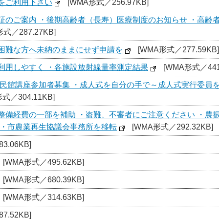
をご利用下さい
[WMA形式／256.97KB]
証のご案内 ・後期高齢者（長寿）医療制度のお知らせ ・高齢者
式／287.27KB]
困難な方へ未納のままにせず申請を
[WMA形式／277.59KB]
利用しやすく ・各施設放射線量率測定結果
[WMA形式／441.
公民館講座参加者募集 ・成人式を自分の手で～成人式実行委員
式／304.11KB]
整備経費の一部を補助 ・盗難、不審者にご注意ください ・農
 ・市農業再生協議会事務所を移転
[WMA形式／292.32KB]
3.06KB]
[WMA形式／495.62KB]
[WMA形式／680.39KB]
[WMA形式／314.63KB]
7.52KB]