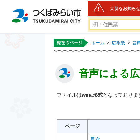
大切なお知ら
つくばみらい市公式ホー
ホーム
>
広報紙
>
音
音声による広報
ファイルは
wma
形式
となっておりま
ページ
目次