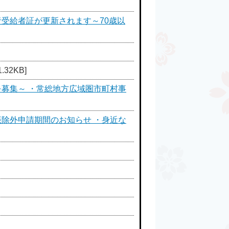
受給者証が更新されます～70歳以
32KB]
を募集～ ・常総地方広域圏市町村事
振除外申請期間のお知らせ ・身近な