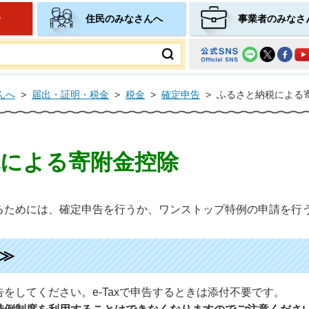
せ
住民のみなさんへ
事業者のみなさ
ムページ
んへ
>
届出・証明・税金
>
税金
>
確定申告
>
ふるさと納税による
による寄附金控除
るためには、確定申告を行うか、ワンストップ特例の申請を行
≫
をしてください。e-Taxで申告するときは添付不要です。