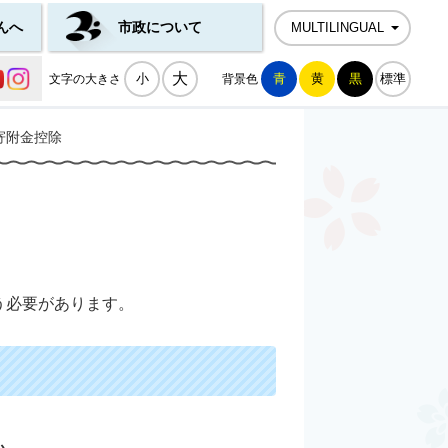
んへ
市政について
MULTILINGUAL
公式SNS一覧
大
小
青
黄
黒
標準
文字の大きさ
背景色
寄附金控除
う必要があります。