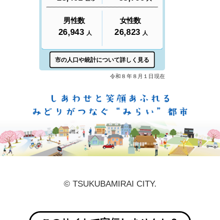
しあ
© TSUKUBAMIRAI CITY.