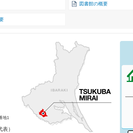
図書館の概要
要
番地1
（代表）