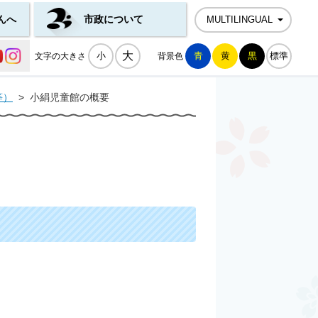
んへ
市政について
MULTILINGUAL
公式SNS一覧
大
小
青
黄
黒
標準
文字の大きさ
背景色
等）
>
小絹児童館の概要