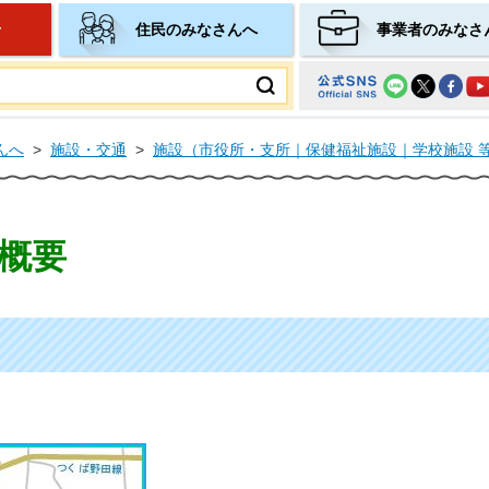
せ
住民のみなさんへ
事業者のみなさ
ムページ
んへ
>
施設・交通
>
施設（市役所・支所｜保健福祉施設｜学校施設 
概要