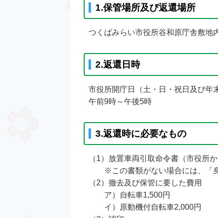
1.保管場所及び返還場所
つくばみらい市役所谷和原庁舎敷地内
2.返還日時
市役所開庁日（土・日・祝日及び年
午前9時～午後5時
3.返還時に必要なもの
（1）放置車両引取命令書（市役所
※この書類がない場合には、「身
（2）撤去及び保管に要した費用
ア）自転車1,500円
イ）原動機付自転車2,000円