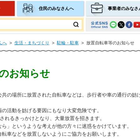
せ
住民のみなさんへ
事業者のみなさ
ムページ
んへ
>
生活・まちづくり
>
駐輪・駐車
>
放置自転車等のお知らせ
のお知らせ
公共の場所に放置された自転車などは、歩行者や車の通行の妨
両の活動を妨げる要因にもなり大変危険です。
置されるきっかけとなり、大量放置を招きます。
なら」というような考えが他の方々に迷惑をかけています。
自転車などを放置しないようにご協力をお願いします。