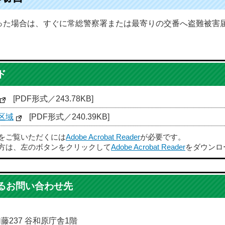
った場合は、すぐに常総警察署または最寄りの交番へ盗難被害
ド
[PDF形式／243.78KB]
区域
[PDF形式／240.39KB]
ルをご覧いただくには
Adobe Acrobat Reader
が必要です。
方は、左のボタンをクリックして
Adobe Acrobat Reader
をダウンロ
るお問い合わせ先
加藤237 谷和原庁舎1階