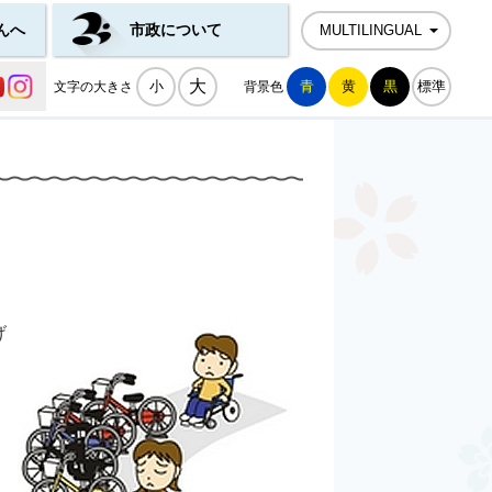
んへ
市政について
MULTILINGUAL
公式SNS一覧
大
小
青
黄
黒
標準
文字の大きさ
背景色
げ