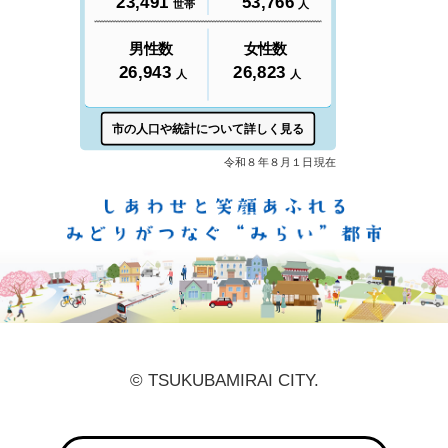
しあ
© TSUKUBAMIRAI CITY.