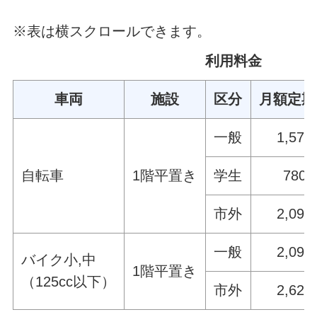
※表は横スクロールできます。
利用料金
車両
施設
区分
月額定期
一般
1,57
自転車
1階平置き
学生
780
市外
2,09
一般
2,09
バイク小,中
1階平置き
（125cc以下）
市外
2,62