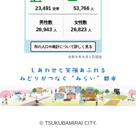
しあ
© TSUKUBAMIRAI CITY.