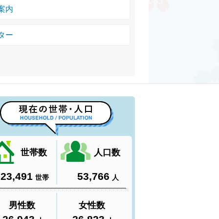
案内
ター