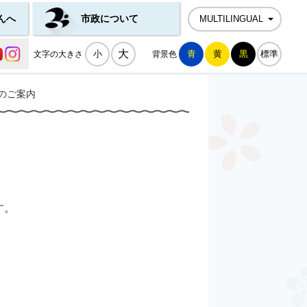
んへ
市政について
MULTILINGUAL
公式SNS一覧
大
小
青
黄
黒
標準
文字の大きさ
背景色
のご案内
す。