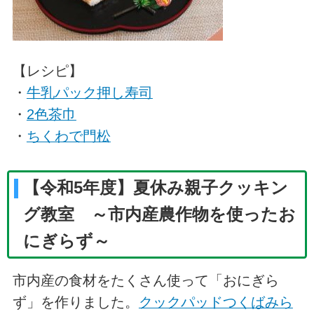
【レシピ】
・
牛乳パック押し寿司
・
2色茶巾
・
ちくわで門松
【令和5年度】夏休み親子クッキン
グ教室 ～市内産農作物を使ったお
にぎらず～
市内産の食材をたくさん使って「おにぎら
ず」を作りました。
クックパッドつくばみら