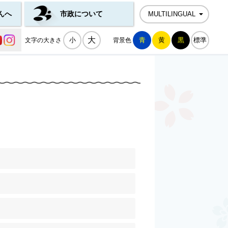
んへ
市政について
MULTILINGUAL
公式SNS一覧
大
小
青
黄
黒
標準
文字の大きさ
背景色