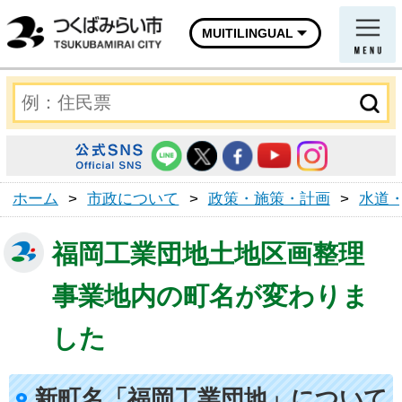
MUITILINGUAL
ホーム
>
市政について
>
政策・施策・計画
>
水道
福岡工業団地土地区画整理
事業地内の町名が変わりま
した
新町名「福岡工業団地」について