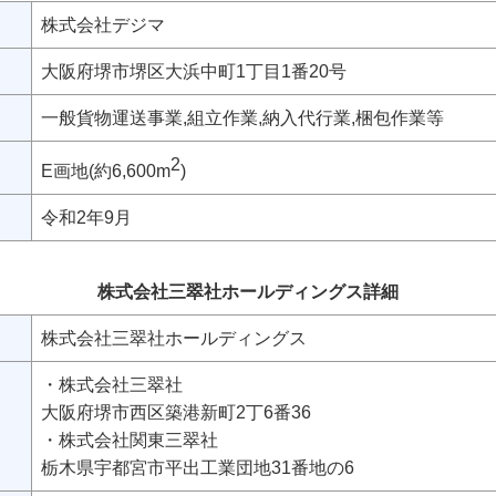
株式会社デジマ
大阪府堺市堺区大浜中町1丁目1番20号
一般貨物運送事業,組立作業,納入代行業,梱包作業等
2
E画地(約6,600m
)
令和2年9月
株式会社三翠社ホールディングス詳細
株式会社三翠社ホールディングス
・株式会社三翠社
大阪府堺市西区築港新町2丁6番36
・株式会社関東三翠社
栃木県宇都宮市平出工業団地31番地の6