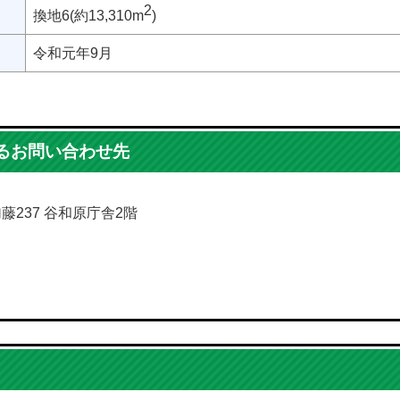
2
換地6(約13,310m
)
令和元年9月
るお問い合わせ先
加藤237 谷和原庁舎2階