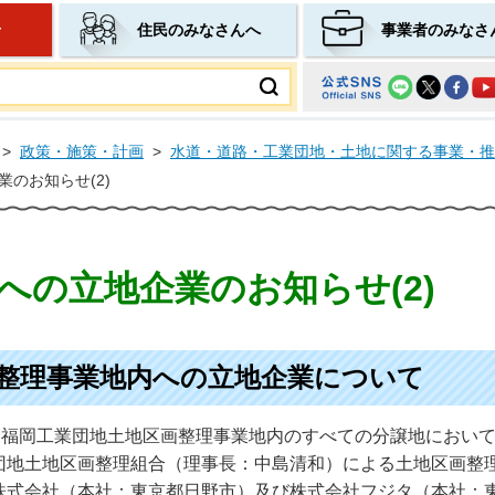
せ
住民のみなさんへ
事業者のみなさ
ムページ
>
政策・施策・計画
>
水道・道路・工業団地・土地に関する事業・推
のお知らせ(2)
への立地企業のお知らせ(2)
整理事業地内への立地企業について
した福岡工業団地土地区画整理事業地内のすべての分譲地におい
団地土地区画整理組合（理事長：中島清和）による土地区画整
株式会社（本社：東京都日野市）及び株式会社フジタ（本社：