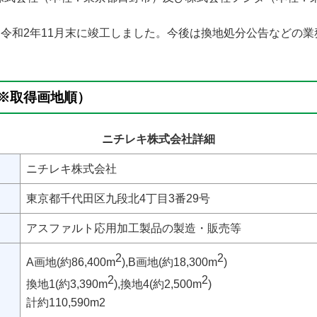
、令和2年11月末に竣工しました。今後は換地処分公告などの業
※取得画地順）
ニチレキ株式会社詳細
ニチレキ株式会社
東京都千代田区九段北4丁目3番29号
アスファルト応用加工製品の製造・販売等
2
2
A画地(約86,400m
),B画地(約18,300m
)
2
2
換地1(約3,390m
),換地4(約2,500m
)
計約110,590m2