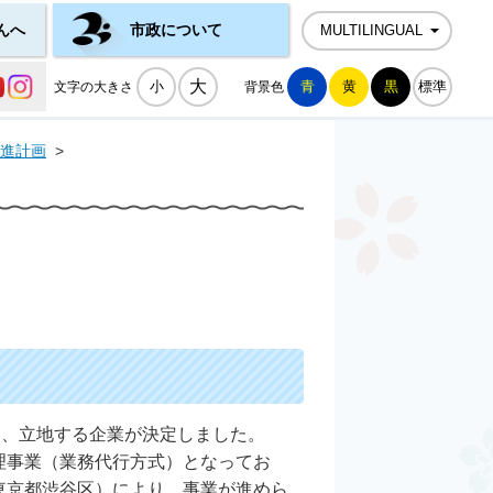
んへ
市政について
MULTILINGUAL
公式SNS一覧
大
小
青
黄
黒
標準
文字の大きさ
背景色
進計画
>
て、立地する企業が決定しました。
理事業（業務代行方式）となってお
東京都渋谷区）により、事業が進めら