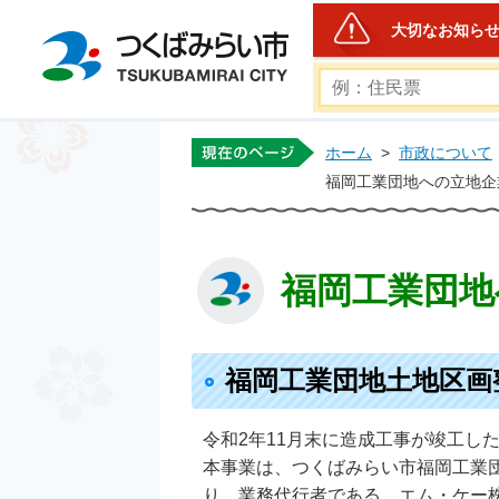
大切なお知ら
つくばみらい市公式ホー
ホーム
>
市政について
福岡工業団地への立地企業
福岡工業団地
福岡工業団地土地区画
令和2年11月末に造成工事が竣工
本事業は、つくばみらい市福岡工業
り、業務代行者である、エム・ケー