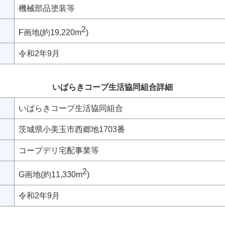
機械部品塗装等
2
F画地(約19,220m
)
令和2年9月
いばらきコープ生活協同組合詳細
いばらきコープ生活協同組合
茨城県小美玉市西郷地1703番
コープデリ宅配事業等
2
G画地(約11,330m
)
令和2年9月