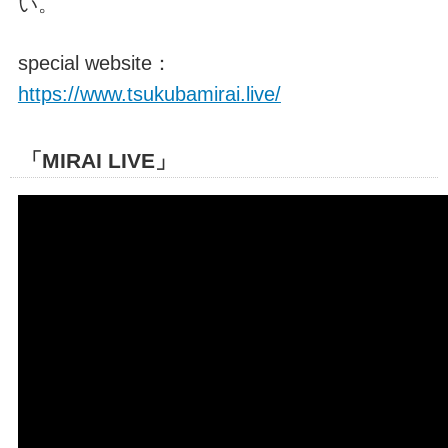
い。
special website：
https://www.tsukubamirai.live/
「MIRAI LIVE」