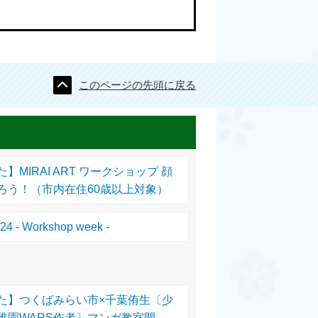
このページの先頭に戻る
MIRAI ART ワークショップ 顔
ろう！（市内在住60歳以上対象）
4 - Workshop week -
た】つくばみらい市×千葉侑生〔少
稚園WARS作者〕マンガ教室開