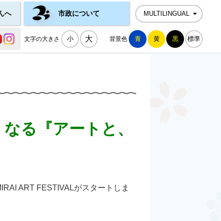
んへ
市政について
MULTILINGUAL
公式SNS一覧
大
小
青
黄
黒
標準
文字の大きさ
背景色
くなる『アートと、
ART FESTIVALがスタートしま