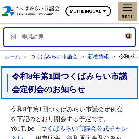
つくばみらい市議会公式
MUITILINGUAL
ホーム
>
つくばみらい市議会
>
新着情報
>
令和8
令和8年第1回つくばみらい市議
会定例会のお知らせ
令和8年第1回つくばみらい市議会定例会
を下記のとおり開会する予定です。
YouTube「
つくばみらい市議会公式チャン
ネル
」、伊奈庁舎、谷和原庁舎及びみら