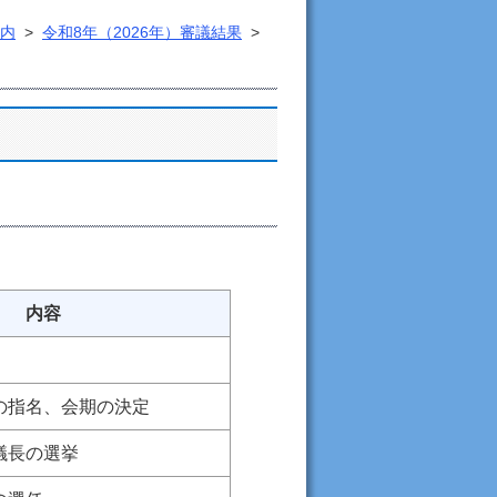
内
>
令和8年（2026年）審議結果
>
内容
員の指名、会期の決定
議長の選挙