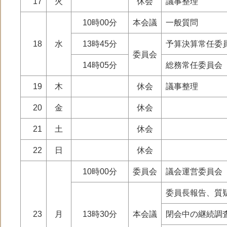
17
火
休会
議事整理
10時00分
本会議
一般質問
18
水
13時45分
予算決算常任委
委員会
14時05分
総務常任委員会
19
木
休会
議事整理
20
金
休会
21
土
休会
22
日
休会
10時00分
委員会
議会運営委員会
委員長報告、質
23
月
13時30分
本会議
閉会中の継続調