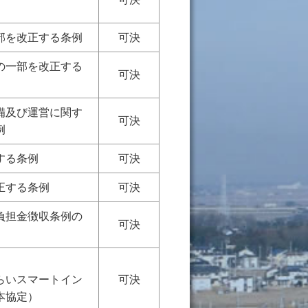
部を改正する条例
可決
の一部を改正する
可決
備及び運営に関す
可決
例
する条例
可決
正する条例
可決
負担金徴収条例の
可決
らいスマートイン
可決
本協定）