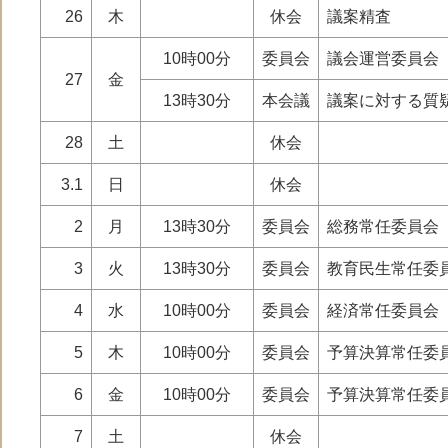
26
木
休会
議案精査
10時00分
委員会
議会運営委員会
27
金
13時30分
本会議
議案に対する質
28
土
休会
3.1
日
休会
2
月
13時30分
委員会
総務常任委員会
3
火
13時30分
委員会
教育民生常任委
4
水
10時00分
委員会
経済常任委員会
つくばみらい市
5
木
10時00分
委員会
予算決算常任委
6
金
10時00分
委員会
予算決算常任委
7
土
休会