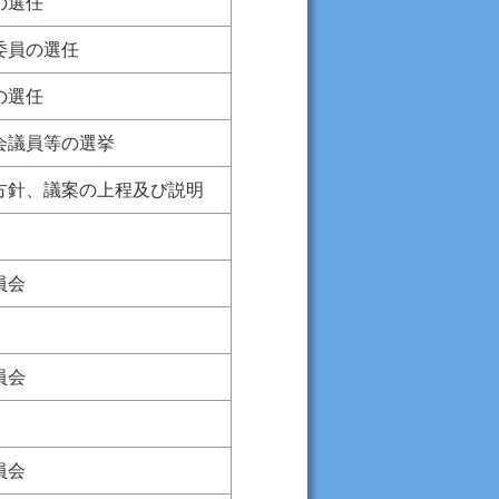
の選任
委員の選任
の選任
会議員等の選挙
方針、議案の上程及び説明
員会
員会
員会