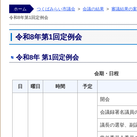
ホーム
つくばみらい市議会
>
会議の結果
>
審議結果の案
くばみらい市議会ホームページ
令和8年第1回定例会
令和8年第1回定例会
令和8年 第1回定例会
会期・日程
日
曜日
時間
予定
開会
会議録署名議
議長の選挙、副