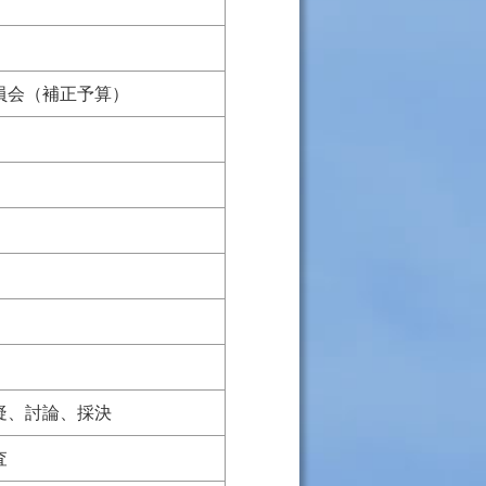
員会（補正予算）
疑、討論、採決
査