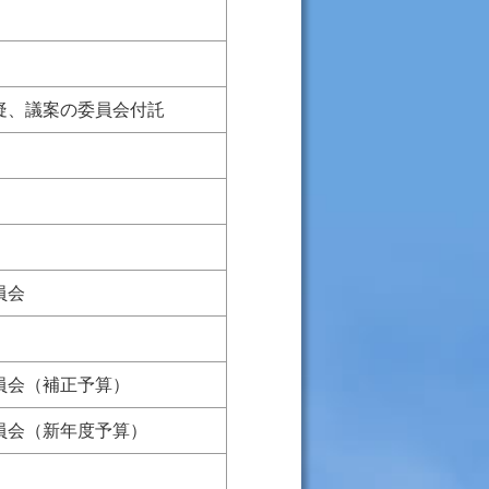
疑、議案の委員会付託
員会
員会（補正予算）
員会（新年度予算）