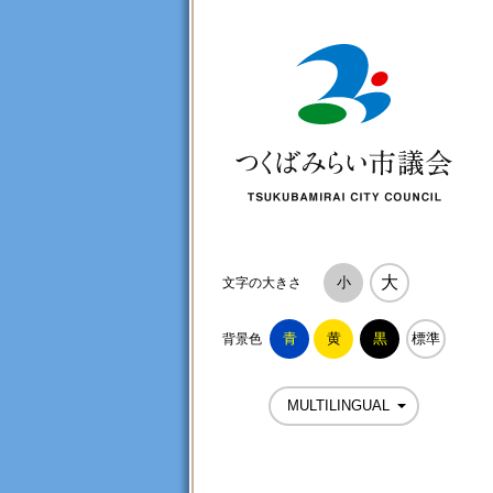
つ
大
小
文字の大きさ
青
黄
黒
標準
背景色
MULTILINGUAL