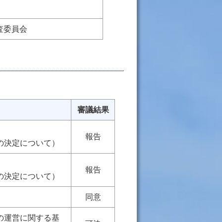
査委員会
審議結果
報告
の決定について）
報告
の決定について）
同意
の運営に関する基