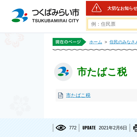
大切なお知ら
つくばみらい市公式ホー
ホーム
>
住民のみなさ
市たばこ税
市たばこ税
772
2021年2月6日