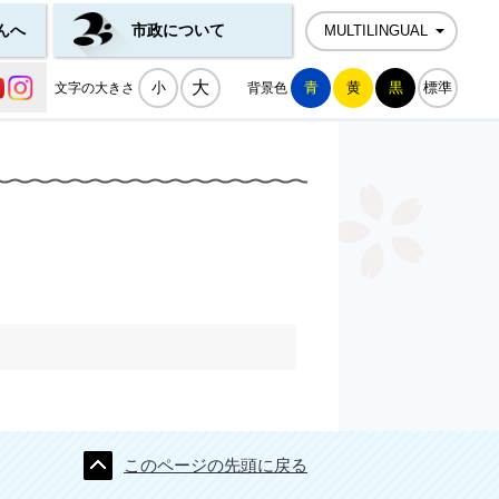
んへ
市政について
MULTILINGUAL
公式SNS一覧
大
小
青
黄
黒
標準
文字の大きさ
背景色
このページの先頭に戻る