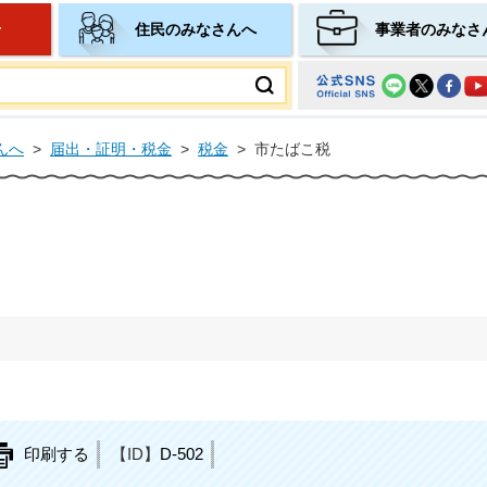
せ
住民のみなさんへ
事業者のみなさ
ムページ
んへ
>
届出・証明・税金
>
税金
>
市たばこ税
印刷する
【ID】
D-502