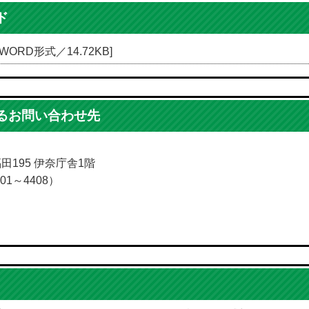
ド
[WORD形式／14.72KB]
るお問い合わせ先
福田195 伊奈庁舎1階
01～4408）