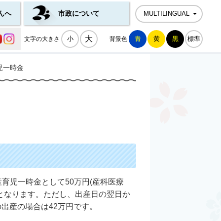
んへ
市政について
MULTILINGUAL
公式SNS一覧
大
小
青
黄
黒
標準
文字の大きさ
背景色
児一時金
育児一時金として50万円(産科医療
象となります。ただし、出産日の翌日か
出産の場合は42万円です。