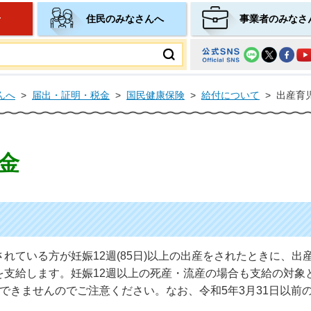
せ
住民のみなさんへ
事業者のみなさ
ムページ
んへ
>
届出・証明・税金
>
国民健康保険
>
給付について
>
出産育
金
れている方が妊娠12週(85日)以上の出産をされたときに、出産
)を支給します。妊娠12週以上の死産・流産の場合も支給の対
できませんのでご注意ください。なお、令和5年3月31日以前の