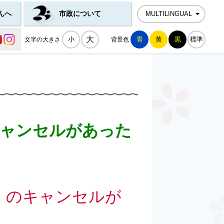
んへ
市政について
MULTILINGUAL
公式SNS一覧
大
小
青
黄
黒
標準
文字の大きさ
背景色
キャンセルがあった
）のキャンセルが