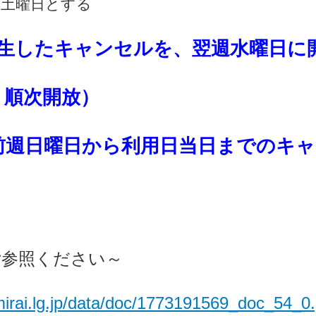
ら土曜日とする
発生したキャンセルを、翌週水曜日に
り順次開放）
前週日曜日から利用日当日までのキ
ご参照ください～
mirai.lg.jp/data/doc/1773191569_doc_54_0.