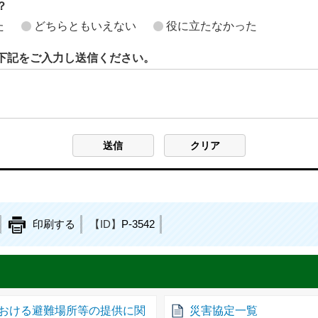
？
た
どちらともいえない
役に立たなかった
下記をご入力し送信ください。
印刷する
【ID】
P-3542
おける避難場所等の提供に関
災害協定一覧