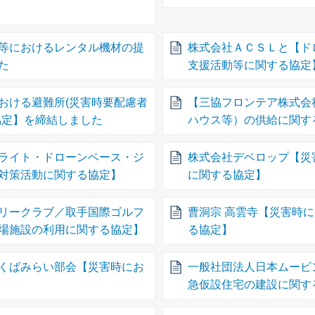
等におけるレンタル機材の提
株式会社ＡＣＳＬと【ド
た
支援活動等に関する協定
おける避難所(災害時要配慮者
【三協フロンテア株式会
協定】を締結しました
ハウス等）の供給に関す
ライト・ドローンベース・ジ
株式会社デベロップ【災
対策活動に関する協定】
に関する協定】
リークラブ／取手国際ゴルフ
曹洞宗 高雲寺【災害時
場施設の利用に関する協定】
る協定】
くばみらい部会【災害時にお
一般社団法人日本ムービ
急仮設住宅の建設に関す