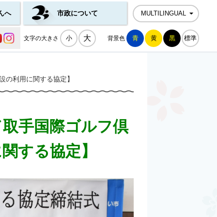
んへ
市政について
MULTILINGUAL
公式SNS一覧
大
小
青
黄
黒
標準
文字の大きさ
背景色
設の利用に関する協定】
／取手国際ゴルフ倶
に関する協定】