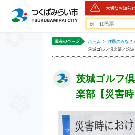
大切なお知ら
つくばみらい市公式ホー
ホーム
>
住民のみなさ
茨城ゴルフ倶楽部／筑波
茨城ゴルフ倶
楽部【災害時