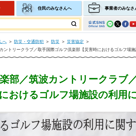
せ
住民のみなさんへ
事業者のみなさ
ムページ
んへ
>
防災・交通防犯
>
防災
>
災害協定
>
カントリークラブ／取手国際ゴルフ倶楽部【災害時におけるゴルフ場施
楽部／筑波カントリークラブ
におけるゴルフ場施設の利用