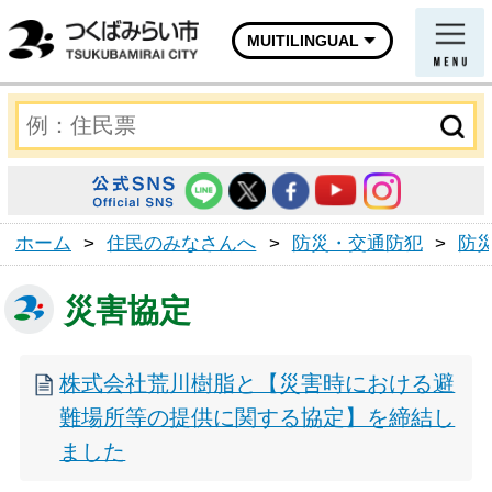
MUITILINGUAL
ホーム
>
住民のみなさんへ
>
防災・交通防犯
>
防
災害協定
株式会社荒川樹脂と【災害時における避
難場所等の提供に関する協定】を締結し
ました