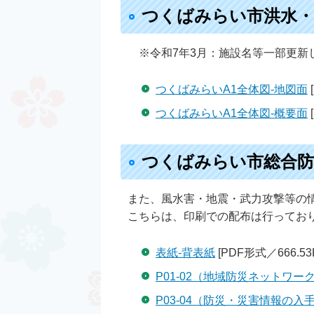
つくばみらい市洪水・
※令和7年3月：施設名等一部更新
つくばみらいA1全体図-地図面
つくばみらいA1全体図-概要面
つくばみらい市総合防
また、風水害・地震・武力攻撃等の
こちらは、印刷での配布は行ってお
表紙-背表紙
[PDF形式／666.53
P01-02（地域防災ネットワ
P03-04（防災・災害情報の入