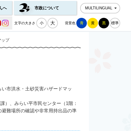
んへ
市政について
MULTILINGUAL
公式SNS一覧
大
小
青
黄
黒
標準
文字の大きさ
背景色
マップ
らい市洪水・土砂災害ハザードマッ
口課）、みらい平市民センター（1階：
の避難場所の確認や非常用持出品の準