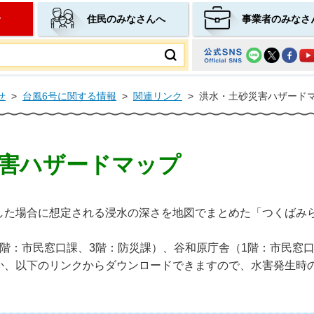
せ
住民のみなさんへ
事業者のみなさ
ムページ
せ
>
台風6号に関する情報
>
関連リンク
>
洪水・土砂災害ハザード
害ハザードマップ
した場合に想定される浸水の深さを地図でまとめた「つくばみ
階：市民窓口課、3階：防災課）、谷和原庁舎（1階：市民窓
か、以下のリンクからダウンロードできますので、水害発生時