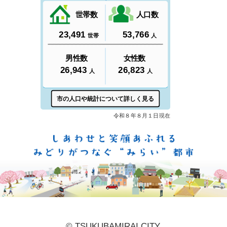
しあ
© TSUKUBAMIRAI CITY.