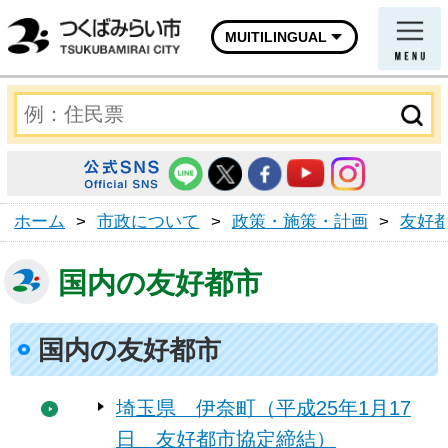
MUITILINGUAL
ホーム
>
市政について
>
政策・施策・計画
>
友好
国内の友好都市
国内の友好都市
埼玉県 伊奈町（平成25年1月17
日 友好都市協定締結）