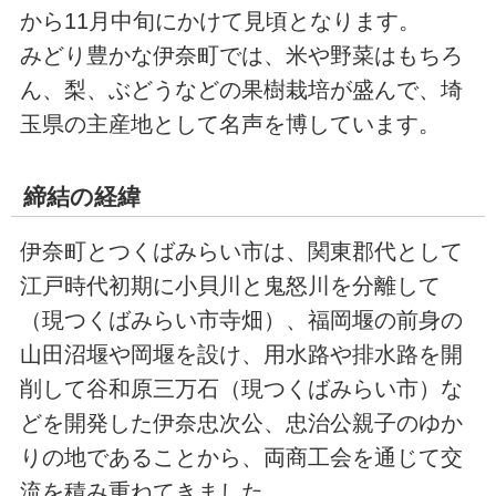
から11月中旬にかけて見頃となります。
みどり豊かな伊奈町では、米や野菜はもちろ
ん、梨、ぶどうなどの果樹栽培が盛んで、埼
玉県の主産地として名声を博しています。
締結の経緯
伊奈町とつくばみらい市は、関東郡代として
江戸時代初期に小貝川と鬼怒川を分離して
（現つくばみらい市寺畑）、福岡堰の前身の
山田沼堰や岡堰を設け、用水路や排水路を開
削して谷和原三万石（現つくばみらい市）な
どを開発した伊奈忠次公、忠治公親子のゆか
りの地であることから、両商工会を通じて交
流を積み重ねてきました。