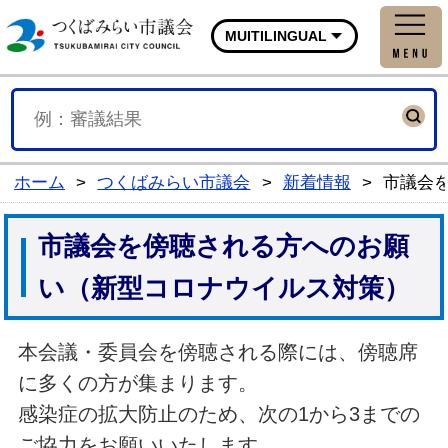
つくばみらい市議会公式
MUITILINGUAL
ホーム
>
つくばみらい市議会
>
新着情報
>
市議会
市議会を傍聴される方へのお願
い（新型コロナウイルス対策）
本会議・委員会を傍聴される際には、傍聴席
に多くの方が集まります。
感染症の拡大防止のため、次の1から3までの
ご協力をお願いいたします。