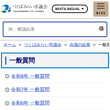
つくばみらい市議会公式
MUITILINGUAL
ホーム
>
つくばみらい市議会
>
会議の結果
>
一般
一般質問
令和8年 一般質問
令和7年 一般質問
令和6年 一般質問